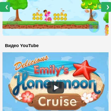
❮
❯
Видео YouTube