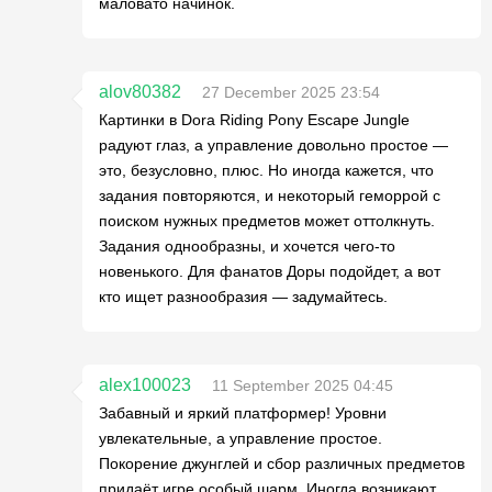
маловато начинок.
alov80382
27 December 2025 23:54
Картинки в Dora Riding Pony Escape Jungle
радуют глаз, а управление довольно простое —
это, безусловно, плюс. Но иногда кажется, что
задания повторяются, и некоторый геморрой с
поиском нужных предметов может оттолкнуть.
Задания однообразны, и хочется чего-то
новенького. Для фанатов Доры подойдет, а вот
кто ищет разнообразия — задумайтесь.
alex100023
11 September 2025 04:45
Забавный и яркий платформер! Уровни
увлекательные, а управление простое.
Покорение джунглей и сбор различных предметов
придаёт игре особый шарм. Иногда возникают