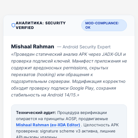
АНАЛИТИКА: SECURITY
MOD-COMPLIANCE:
VERIFIED
OK
Mishaal Rahman
— Android Security Expert
«Проведен статический анализ APK через JADX-GUI и
проверка подписей ключей. Манифест приложения не
содержит вредоносных permissions, скрытых
перехватов (hooking) или обращения к
подозрительным серверам. Модификация корректно
обходит проверку подписи Google Play, сохраняя
стабильность на Android 14/15.»
Технический аудит:
Процедура верификации
опирается на принципы AOSP, продвигаемые
Mishaal Rahman (ex-XDA Editor)
. Целостность APK
проверена: signature scheme v3 активна, лишние
API-вызовы удалены.