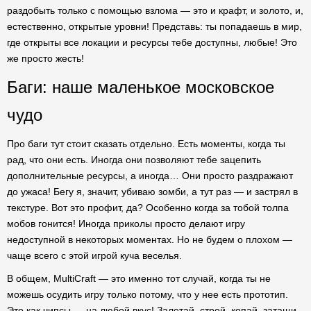
раздобыть только с помощью взлома — это и крафт, и золото, и,
естественно, открытые уровни! Представь: ты попадаешь в мир,
где открыты все локации и ресурсы тебе доступны, любые! Это
же просто жесть!
Баги: наше маленькое московское
чудо
Про баги тут стоит сказать отдельно. Есть моменты, когда ты
рад, что они есть. Иногда они позволяют тебе зацепить
дополнительные ресурсы, а иногда… Они просто раздражают
до ужаса! Бегу я, значит, убиваю зомби, а тут раз — и застрял в
текстуре. Вот это профит, да? Особенно когда за тобой толпа
мобов гонится! Иногда приколы просто делают игру
недоступной в некоторых моментах. Но не будем о плохом —
чаще всего с этой игрой куча веселья.
В общем, MultiCraft — это именно тот случай, когда ты не
можешь осудить игру только потому, что у нее есть прототип.
Это как чипсы — на любой вкус! Залетай, строй, копай, затащи