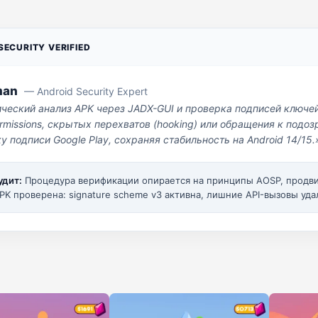
ECURITY VERIFIED
man
— Android Security Expert
ический анализ APK через JADX-GUI и проверка подписей ключе
missions, скрытых перехватов (hooking) или обращения к под
у подписи Google Play, сохраняя стабильность на Android 14/15.
удит:
Процедура верификации опирается на принципы AOSP, прод
PK проверена: signature scheme v3 активна, лишние API-вызовы уда