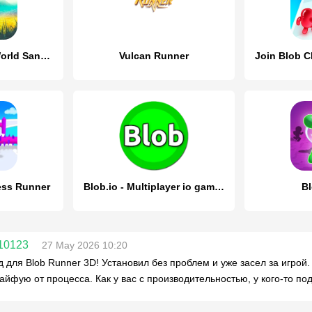
X Survive: Open World Sandbox
Vulcan Runner
ess Runner
Blob.io - Multiplayer io games
B
10123
27 May 2026 10:20
 для Blob Runner 3D! Установил без проблем и уже засел за игрой. 
кайфую от процесса. Как у вас с производительностью, у кого-то по