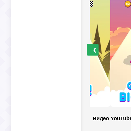
❮
Видео YouTub