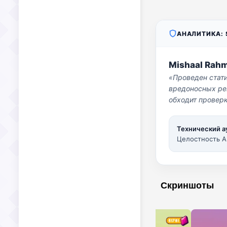
АНАЛИТИКА: S
Mishaal Rah
«Проведен стат
вредоносных per
обходит проверк
Технический а
Целостность A
Скриншоты