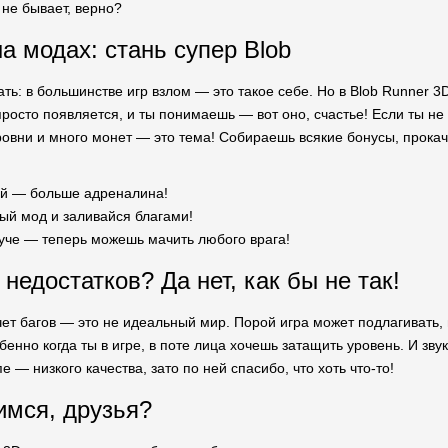
 не бывает, верно?
а модах: стань супер Blob
ть: в большинстве игр взлом — это такое себе. Но в Blob Runner 3
росто появляется, и ты понимаешь — вот оно, счастье! Если ты не и
овни и много монет — это тема! Собираешь всякие бонусы, прока
й — больше адреналина!
ый мод и заливайся благами!
руче — теперь можешь мачить любого врага!
 недостатков? Да нет, как бы не так!
чет багов — это не идеальный мир. Порой игра может подлагивать, и
бенно когда ты в игре, в поте лица хочешь затащить уровень. И зв
е — низкого качества, зато по ней спасибо, что хоть что-то!
имся, друзья?