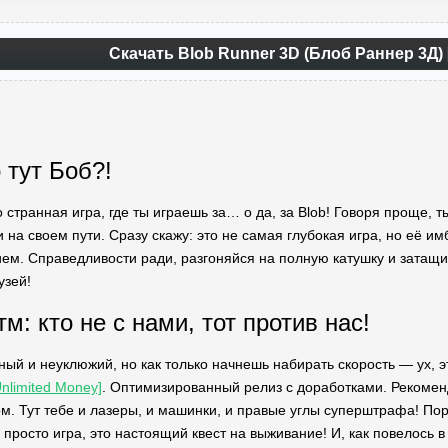
Скачать Blob Runner 3D (Блоб Раннер 3Д)
о тут Боб?!
 странная игра, где ты играешь за… о да, за Blob! Говоря проще, 
 на своем пути. Сразу скажу: это не самая глубокая игра, но её и
ем. Справедливости ради, разгоняйся на полную катушку и затащи 
узей!
: кто не с нами, тот против нас!
ный и неуклюжий, но как только начнешь набирать скорость — ух, 
limited Money]
. Оптимизированный релиз с доработками. Рекоменд
. Тут тебе и лазеры, и машинки, и правые углы суперштрафа! Поро
е просто игра, это настоящий квест на выживание! И, как повелось 