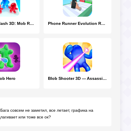
Join Blob Clash 3D: Mob Runner
Phone Runner Evolution Race 3D
lob Hero
Blob Shooter 3D — Assassin Hit
Бага совсем не заметил, все летает, графика на
длагивает или тоже все ок?