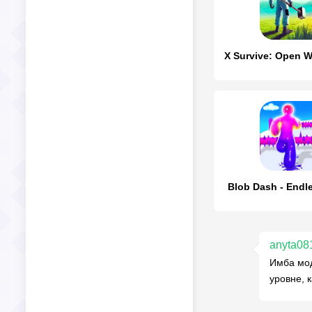
Blob Dash - Endl
anyta08
Имба мод
уровне, 