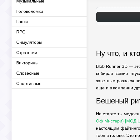
Музыкальные
Головоломки
Гонки
RPG
Симуляторы
Ну что, и кт
Стратегии
Викторины
Blob Runner 3D — это
Словесные
собирая всякие штуки
заветным развлечени
Спортивные
еще и в компании др
Бешеный ритм
На старте ты медлен
Оф Мистери) [МОД Un
настоящим файтингом
тебя в голове. Это н