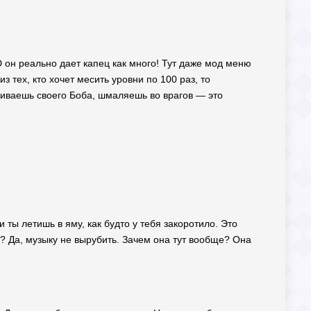
D он реально дает капец как много! Тут даже мод меню
з тех, кто хочет месить уровни по 100 раз, то
чиваешь своего Боба, шмаляешь во врагов — это
 ты летишь в яму, как будто у тебя закоротило. Это
ук? Да, музыку не вырубить. Зачем она тут вообще? Она