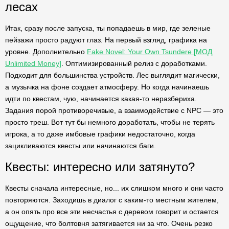
лесах
Итак, сразу после запуска, ты попадаешь в мир, где зеленые
пейзажи просто радуют глаз. На первый взгляд, графика на
уровне. Дополнительно
Fake Novel: Your Own Tsundere [МОД
Unlimited Money]
. Оптимизированный релиз с доработками.
Подходит для большинства устройств. Лес выглядит магически,
а музычка на фоне создает атмосферу. Но когда начинаешь
идти по квестам, чую, начинается какая-то неразбериха.
Задания порой противоречивые, а взаимодействие с NPC — это
просто треш. Вот тут бы немного доработать, чтобы не терять
игрока, а то даже имбовые графики недостаточно, когда
зацикливаются квесты или начинаются баги.
Квесты: интересно или затянуто?
Квесты сначала интересные, но... их слишком много и они часто
повторяются. Заходишь в диалог с каким-то местным жителем,
а он опять про все эти несчастья с деревом говорит и остается
ощущение, что болтовня затягивается ни за что. Очень резко