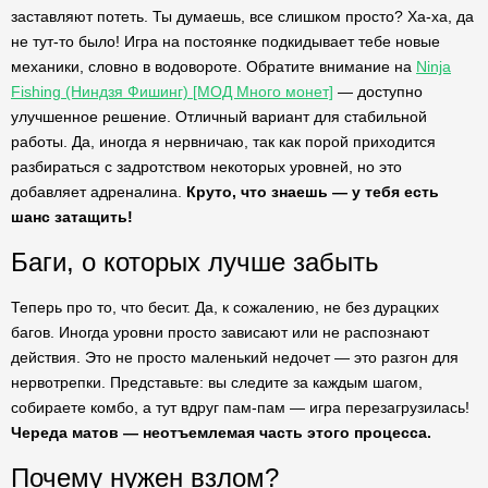
заставляют потеть. Ты думаешь, все слишком просто? Ха-ха, да
не тут-то было! Игра на постоянке подкидывает тебе новые
механики, словно в водовороте. Обратите внимание на
Ninja
Fishing (Ниндзя Фишинг) [МОД Много монет]
— доступно
улучшенное решение. Отличный вариант для стабильной
работы. Да, иногда я нервничаю, так как порой приходится
разбираться с задротством некоторых уровней, но это
добавляет адреналина.
Круто, что знаешь — у тебя есть
шанс затащить!
Баги, о которых лучше забыть
Теперь про то, что бесит. Да, к сожалению, не без дурацких
багов. Иногда уровни просто зависают или не распознают
действия. Это не просто маленький недочет — это разгон для
нервотрепки. Представьте: вы следите за каждым шагом,
собираете комбо, а тут вдруг пам-пам — игра перезагрузилась!
Череда матов — неотъемлемая часть этого процесса.
Почему нужен взлом?