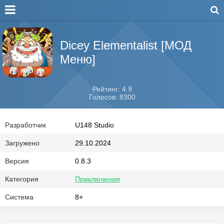
Dicey Elementalist [МОД
Меню]
Рейтинг: 4.9
Голосов: 8300
Разработчик
U148 Studio
Загружено
29.10.2024
Версия
0.8.3
Категория
Приключения
Система
8+