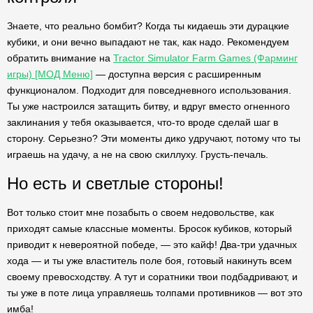
Знаете, что реально бомбит? Когда ты кидаешь эти дурацкие
кубики, и они вечно выпадают не так, как надо. Рекомендуем
обратить внимание на
Tractor Simulator Farm Games (Фарминг
игры) [МОД Меню]
— доступна версия с расширенным
функционалом. Подходит для повседневного использования.
Ты уже настроился затащить битву, и вдруг вместо огненного
заклинания у тебя оказывается, что-то вроде сделай шаг в
сторону. Серьезно? Эти моменты дико удручают, потому что ты
играешь на удачу, а не на свою скиллуху. Грусть-печаль.
Но есть и светлые стороны!
Вот только стоит мне позабыть о своем недовольстве, как
приходят самые классные моменты. Бросок кубиков, который
приводит к невероятной победе, — это кайф! Два-три удачных
хода — и ты уже властитель поле боя, готовый накинуть всем
своему превосходству. А тут и соратники твои подбадривают, и
ты уже в поте лица управляешь толпами противников — вот это
имба!