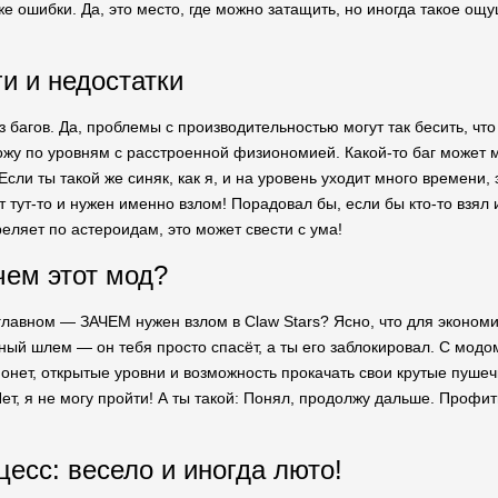
же ошибки. Да, это место, где можно затащить, но иногда такое ощу
ги и недостатки
ез багов. Да, проблемы с производительностью могут так бесить, чт
 хожу по уровням с расстроенной физиономией. Какой-то баг может 
 Если ты такой же синяк, как я, и на уровень уходит много времени
т тут-то и нужен именно взлом! Порадовал бы, если бы кто-то взял и
еляет по астероидам, это может свести с ума!
чем этот мод?
главном — ЗАЧЕМ нужен взлом в Claw Stars? Ясно, что для экономии
ный шлем — он тебя просто спасёт, а ты его заблокировал. С модо
нет, открытые уровни и возможность прокачать свои крутые пушечки
Нет, я не могу пройти! А ты такой: Понял, продолжу дальше. Профи
цесс: весело и иногда люто!