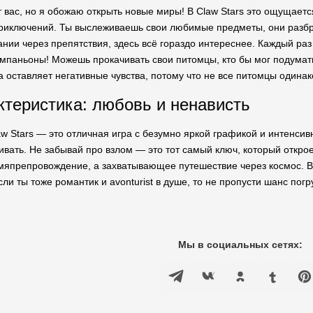
ёт вас, но я обожаю открыть новые миры! В Claw Stars это ощущае
приключений. Ты выслеживаешь свои любимые предметы, они разбр
нии через препятствия, здесь всё гораздо интереснее. Каждый ра
паньоны! Можешь прокачивать свои питомцы, кто бы мог подумать
да оставляет негативные чувства, потому что не все питомцы одина
теристика: любовь и ненависть
aw Stars — это отличная игра с безумно яркой графикой и интенсив
вать. Не забывай про взлом — это тот самый ключ, который откроет
мяпрепровождение, а захватывающее путешествие через космос. Всё
сли ты тоже романтик и avonturist в душе, то не пропусти шанс погр
Мы в социальных сетях: