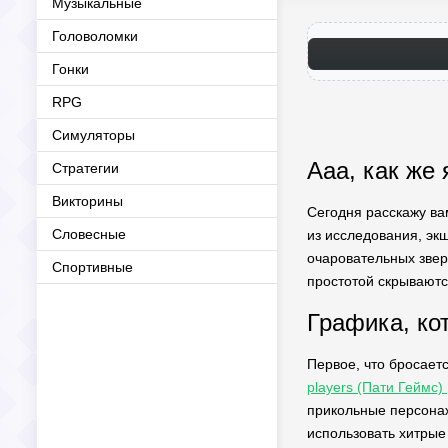
Музыкальные
Головоломки
Гонки
RPG
Симуляторы
Ааа, как же
Стратегии
Викторины
Сегодня расскажу вам
Словесные
из исследования, экш
очаровательных зверю
Спортивные
простотой скрываютс
Графика, ко
Первое, что бросает
players (Пати Геймс)
прикольные персонажи
использовать хитрые