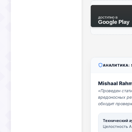
ДОСТУПНО В
Google Play
АНАЛИТИКА: S
Mishaal Rah
«Проведен стат
вредоносных per
обходит проверк
Технический а
Целостность A