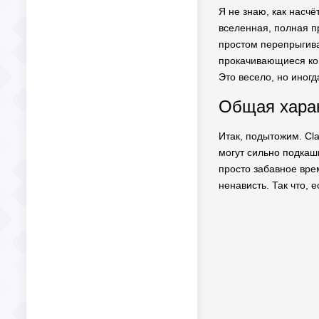
Я не знаю, как насч
вселенная, полная 
простом перепрыгива
прокачивающиеся ком
Это весело, но иног
Общая харак
Итак, подытожим. Cl
могут сильно подкаши
просто забавное вре
ненависть. Так что, е