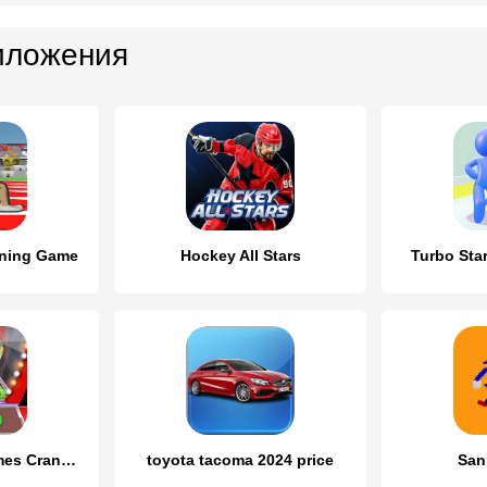
иложения
nning Game
Hockey All Stars
Turbo Star
Claw Machine Games Crane Game
toyota tacoma 2024 price
San