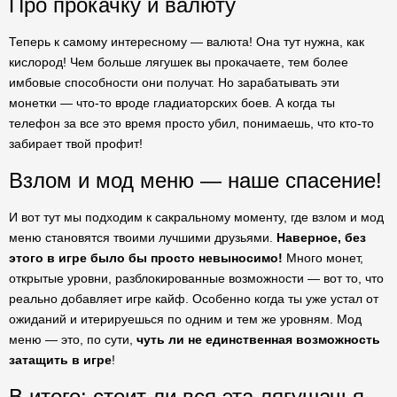
Про прокачку и валюту
Теперь к самому интересному — валюта! Она тут нужна, как
кислород! Чем больше лягушек вы прокачаете, тем более
имбовые способности они получат. Но зарабатывать эти
монетки — что-то вроде гладиаторских боев. А когда ты
телефон за все это время просто убил, понимаешь, что кто-то
забирает твой профит!
Взлом и мод меню — наше спасение!
И вот тут мы подходим к сакральному моменту, где взлом и мод
меню становятся твоими лучшими друзьями.
Наверное, без
этого в игре было бы просто невыносимо!
Много монет,
открытые уровни, разблокированные возможности — вот то, что
реально добавляет игре кайф. Особенно когда ты уже устал от
ожиданий и итерируешься по одним и тем же уровням. Мод
меню — это, по сути,
чуть ли не единственная возможность
затащить в игре
!
В итоге: стоит ли вся эта лягушачья