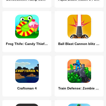
Frog Thife: Candy Thief Puzzle
Ball Blast Cannon blitz mania
Craftsman 4
Train Defense: Zombie Game