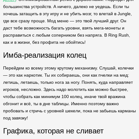
большинства устройств. А ничего, далеко не уедешь. Если ты
хочешь затащить в эту игру и не убить мозг, то влетай в Jungle,
где все сразу проще. Мод меню — это твой лучший друг. Он
даст тебе возможность багать уровни, взять мега-монеты и
расправиться с любым соперником без напряга. В Ring Rush,
как и в жизни, без профита не обойтись!
Имба-реализация колец
Перейдем ко всему этому крутому механизму. Слушай, колечки
— это как наркотик. Ты их собираешь, они как пчелки на мед:
летишь, летаешь, только нога за ногу. Понять, куда направляет
игроков, несложно. Здесь надо молотить как можно быстрее,
чтобы собрать как минимум 100 колец, иначе твой вражина
обгонит и всё, ты в дне таблицы. Именно поэтому важно
пробовать и стричь с уровней шекели, пока не забьешь карманы
под завязку!
Графика, которая не сливает