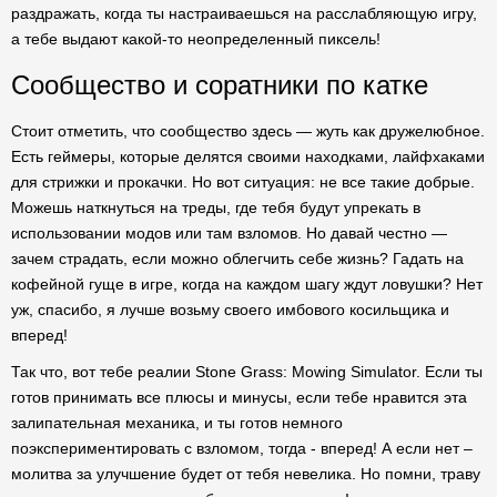
раздражать, когда ты настраиваешься на расслабляющую игру,
а тебе выдают какой-то неопределенный пиксель!
Сообщество и соратники по катке
Стоит отметить, что сообщество здесь — жуть как дружелюбное.
Есть геймеры, которые делятся своими находками, лайфхаками
для стрижки и прокачки. Но вот ситуация: не все такие добрые.
Можешь наткнуться на треды, где тебя будут упрекать в
использовании модов или там взломов. Но давай честно —
зачем страдать, если можно облегчить себе жизнь? Гадать на
кофейной гуще в игре, когда на каждом шагу ждут ловушки? Нет
уж, спасибо, я лучше возьму своего имбового косильщика и
вперед!
Так что, вот тебе реалии Stone Grass: Mowing Simulator. Если ты
готов принимать все плюсы и минусы, если тебе нравится эта
залипательная механика, и ты готов немного
поэкспериментировать с взломом, тогда - вперед! А если нет –
молитва за улучшение будет от тебя невелика. Но помни, траву