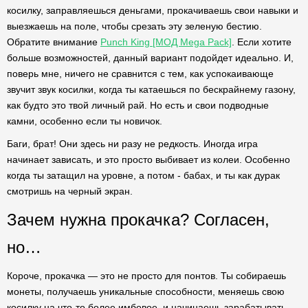
косилку, заправляешься деньгами, прокачиваешь свои навыки и
выезжаешь на поле, чтобы срезать эту зеленую бестию.
Обратите внимание
Punch King [МОД Mega Pack]
. Если хотите
больше возможностей, данный вариант подойдет идеально. И,
поверь мне, ничего не сравнится с тем, как успокаивающе
звучит звук косилки, когда ты катаешься по бескрайнему газону,
как будто это твой личный рай. Но есть и свои подводные
камни, особенно если ты новичок.
Баги, брат! Они здесь ни разу не редкость. Иногда игра
начинает зависать, и это просто выбивает из колеи. Особенно
когда ты затащил на уровне, а потом - бабах, и ты как дурак
смотришь на черный экран.
Зачем нужна прокачка? Согласен,
но…
Короче, прокачка — это не просто для понтов. Ты собираешь
монеты, получаешь уникальные способности, меняешь свою
косилку на что-то более имбовое, и начинаешь зарабатывать