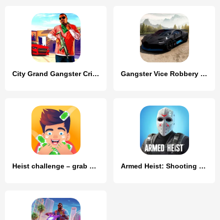
City Grand Gangster Crime
Gangster Vice Robbery Mafia
Heist challenge – grab and go
Armed Heist: Shooting gun game