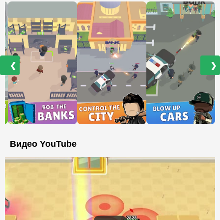
❮
❯
Видео YouTube