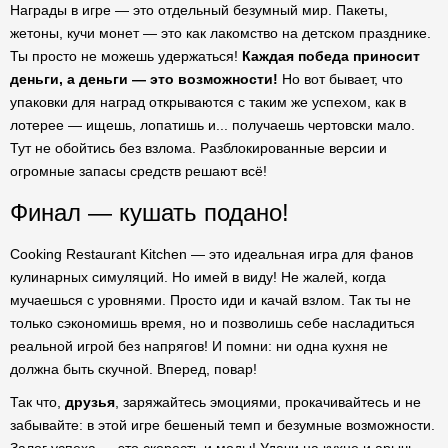
Награды в игре — это отдельный безумный мир. Пакеты,
жетоны, кучи монет — это как лакомство на детском празднике.
Ты просто не можешь удержаться!
Каждая победа приносит
деньги, а деньги — это возможности!
Но вот бывает, что
упаковки для наград открываются с таким же успехом, как в
лотерее — ищешь, лопатишь и... получаешь чертовски мало.
Тут не обойтись без взлома. Разблокированные версии и
огромные запасы средств решают всё!
Финал — кушать подано!
Cooking Restaurant Kitchen — это идеальная игра для фанов
кулинарных симуляций. Но имей в виду! Не жалей, когда
мучаешься с уровнями. Просто иди и качай взлом. Так ты не
только сэкономишь время, но и позволишь себе насладиться
реальной игрой без напрягов! И помни: ни одна кухня не
должна быть скучной. Вперед, повар!
Так что,
друзья
, заряжайтесь эмоциями, прокачивайтесь и не
забывайте: в этой игре бешеный темп и безумные возможности.