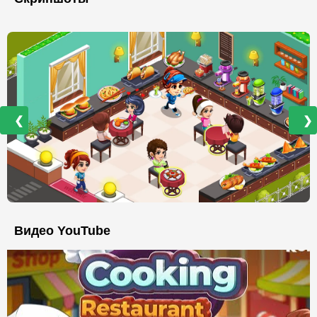
❮
❯
Видео YouTube