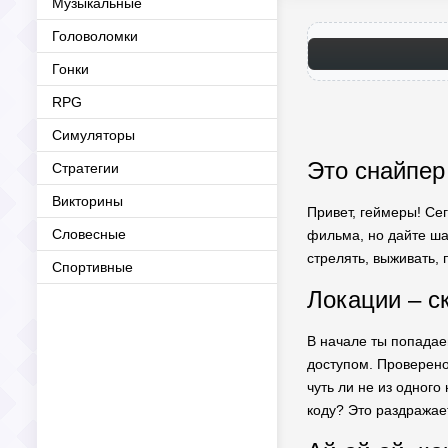
Музыкальные
Головоломки
Гонки
RPG
Симуляторы
Это снайпер
Стратегии
Викторины
Привет, геймеры! Сег
Словесные
фильма, но дайте ша
стрелять, выживать, 
Спортивные
Локации – с
В начале ты попадае
доступом. Проверено
чуть ли не из одного
коду? Это раздражает