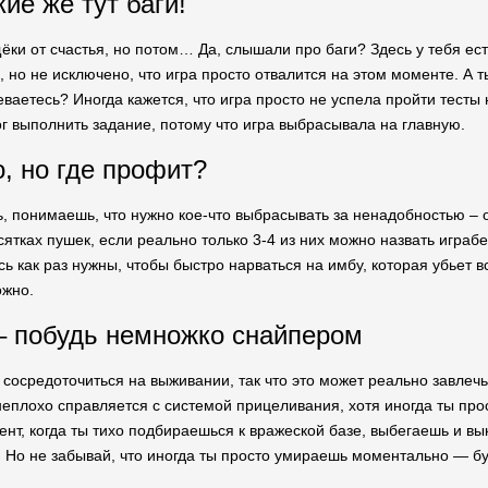
кие же тут баги!
ёки от счастья, но потом… Да, слышали про баги? Здесь у тебя е
 но не исключено, что игра просто отвалится на этом моменте. А т
еваетесь? Иногда кажется, что игра просто не успела пройти тесты
ог выполнить задание, потому что игра выбрасывала на главную.
, но где профит?
, понимаешь, что нужно кое-что выбрасывать за ненадобностью – ор
сятках пушек, если реально только 3-4 из них можно назвать играб
ь как раз нужны, чтобы быстро нарваться на имбу, которая убьет вс
ожно.
 побудь немножко снайпером
сосредоточиться на выживании, так что это может реально завлечь
неплохо справляется с системой прицеливания, хотя иногда ты про
ент, когда ты тихо подбираешься к вражеской базе, выбегаешь и в
о! Но не забывай, что иногда ты просто умираешь моментально — б