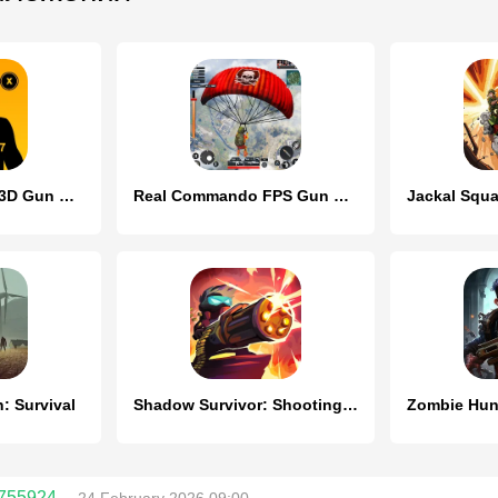
Sniper Shooting : 3D Gun Game
Real Commando FPS Gun Shooting
: Survival
Shadow Survivor: Shooting Game
755924