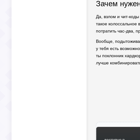
Зачем нужен
Да, взлом и чит-коды
такое колоссальное 
потратить час-два, п
Вообще, подытоживая,
у тебя есть возможн
ты поклонник хардко
лучше комбинировать 