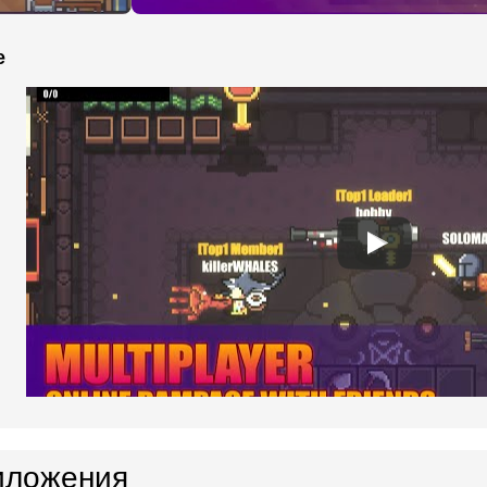
e
иложения