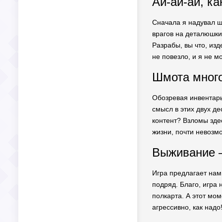
Ай-ай-ай, ка
Сначала я надувал щ
врагов на деталюшки,
Разрабы, вы что, изд
не повезло, и я не м
Шмота много
Обозревая инвентарь
смысл в этих двух де
контент? Взломы здес
жизни, почти невозм
Выживание –
Игра предлагает нам 
подряд. Благо, игра 
полкарта. А этот мом
агрессивно, как над