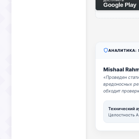
ДОСТУПНО В
Google Play
АНАЛИТИКА: S
Mishaal Rah
«Проведен стат
вредоносных per
обходит проверк
Технический а
Целостность A