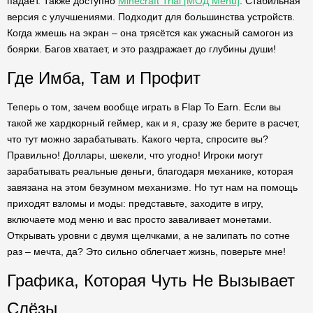
падает. Также доступно
Minecraft Trial [МОД Menu]
. Стабильная
версия с улучшениями. Подходит для большинства устройств.
Когда жмешь на экран – она трясётся как ужасный самогон из
боярки. Багов хватает, и это раздражает до глубины души!
Где Имба, Там и Профит
Теперь о том, зачем вообще играть в Flap To Earn. Если вы
такой же хардкорный геймер, как и я, сразу же берите в расчет,
что тут можно зарабатывать. Какого черта, спросите вы?
Правильно! Доллары, шекели, что угодно! Игроки могут
зарабатывать реальные деньги, благодаря механике, которая
завязана на этом безумном механизме. Но тут нам на помощь
приходят взломы и моды: представьте, заходите в игру,
включаете мод меню и вас просто заваливает монетами.
Открывать уровни с двумя щелчками, а не залипать по сотне
раз – мечта, да? Это сильно облегчает жизнь, поверьте мне!
Графика, Которая Чуть Не Вызывает
Слёзы