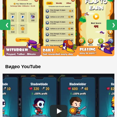
❮
❯
Видео YouTube