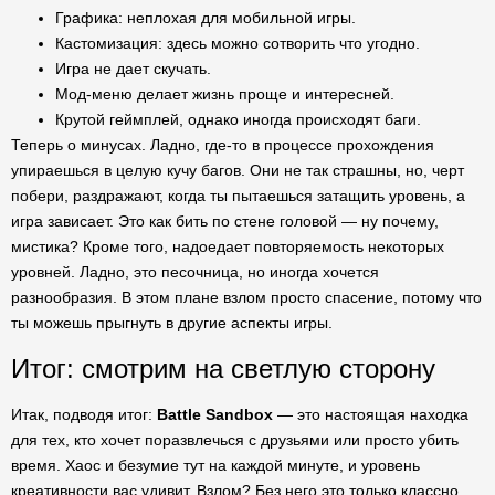
Графика: неплохая для мобильной игры.
Кастомизация: здесь можно сотворить что угодно.
Игра не дает скучать.
Мод-меню делает жизнь проще и интересней.
Крутой геймплей, однако иногда происходят баги.
Теперь о минусах. Ладно, где-то в процессе прохождения
упираешься в целую кучу багов. Они не так страшны, но, черт
побери, раздражают, когда ты пытаешься затащить уровень, а
игра зависает. Это как бить по стене головой — ну почему,
мистика? Кроме того, надоедает повторяемость некоторых
уровней. Ладно, это песочница, но иногда хочется
разнообразия. В этом плане взлом просто спасение, потому что
ты можешь прыгнуть в другие аспекты игры.
Итог: смотрим на светлую сторону
Итак, подводя итог:
Battle Sandbox
— это настоящая находка
для тех, кто хочет поразвлечься с друзьями или просто убить
время. Хаос и безумие тут на каждой минуте, и уровень
креативности вас удивит. Взлом? Без него это только классно,