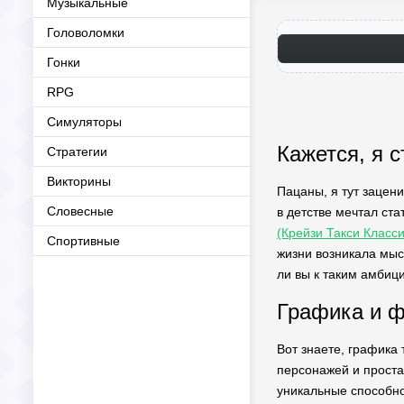
Музыкальные
Головоломки
Гонки
RPG
Симуляторы
Кажется, я с
Стратегии
Викторины
Пацаны, я тут зацени
Словесные
в детстве мечтал ста
(Крейзи Такси Класс
Спортивные
жизни возникала мысл
ли вы к таким амбиц
Графика и ф
Вот знаете, графика 
персонажей и проста
уникальные способно