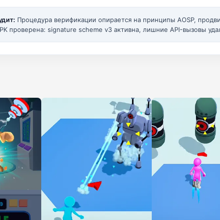
удит:
Процедура верификации опирается на принципы AOSP, прод
PK проверена: signature scheme v3 активна, лишние API-вызовы уда