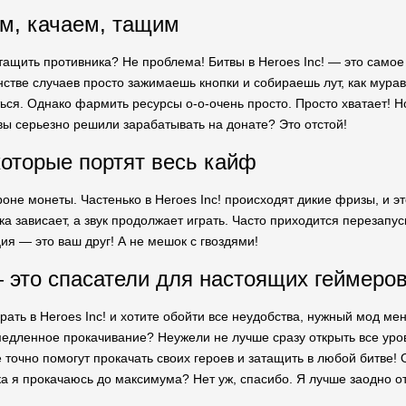
м, качаем, тащим
тащить противника? Не проблема! Битвы в Heroes Inc! — это самое 
нстве случаев просто зажимаешь кнопки и собираешь лут, как мурав
ься. Однако фармить ресурсы о-о-очень просто. Просто хватает! Н
вы серьезно решили зарабатывать на донате? Это отстой!
оторые портят весь кайф
оне монеты. Частенько в Heroes Inc! происходят дикие фризы, и это,
ка зависает, а звук продолжает играть. Часто приходится перезапус
ия — это ваш друг! А не мешок с гвоздями!
это спасатели для настоящих геймеров
рать в Heroes Inc! и хотите обойти все неудобства, нужный мод ме
едленное прокачивание? Неужели не лучше сразу открыть все уро
 точно помогут прокачать своих героев и затащить в любой битве!
ка я прокачаюсь до максимума? Нет уж, спасибо. Я лучше заодно о