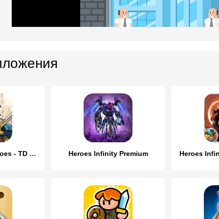
иложения
Crazy Defense Heroes - TD Game
Heroes Infinity Premium
Heroes Infi