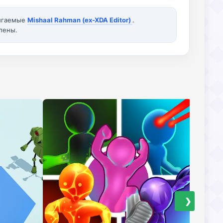
вигаемые
Mishaal Rahman (ex-XDA Editor)
.
лены.
❯