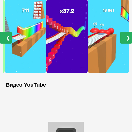
❮
❯
Видео YouTube