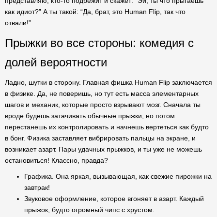
представляю, кто-то подбежит и скажет: “Эй, ты что прыгаешь
как идиот?” А ты такой: “Да, брат, это Human Flip, так что
отвали!”
Прыжки во все стороны: комедия с
долей вероятности
Ладно, шутки в сторону. Главная фишка Human Flip заключается
в физике. Да, не поверишь, но тут есть масса элементарных
шагов и механик, которые просто взрывают мозг. Сначала ты
вроде будешь затачивать обычные прыжки, но потом
перестанешь их контролировать и начнешь вертеться как будто
в бонг. Физика заставляет вибрировать пальцы на экране, и
возникает азарт. Пары удачных прыжков, и ты уже не можешь
остановиться! Классно, правда?
Графика. Она яркая, вызывающая, как свежие пирожки на
завтрак!
Звуковое оформление, которое вгоняет в азарт. Каждый
прыжок, будто огромный чипс с хрустом.