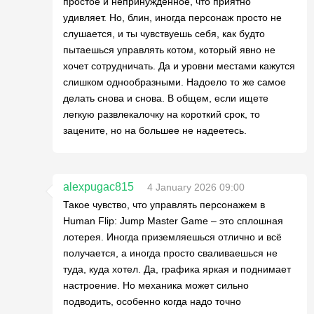
простое и непринуждённое, что приятно
удивляет. Но, блин, иногда персонаж просто не
слушается, и ты чувствуешь себя, как будто
пытаешься управлять котом, который явно не
хочет сотрудничать. Да и уровни местами кажутся
слишком однообразными. Надоело то же самое
делать снова и снова. В общем, если ищете
легкую развлекалочку на короткий срок, то
зацените, но на большее не надеетесь.
alexpugac815
4 January 2026 09:00
Такое чувство, что управлять персонажем в
Human Flip: Jump Master Game – это сплошная
лотерея. Иногда приземляешься отлично и всё
получается, а иногда просто сваливаешься не
туда, куда хотел. Да, графика яркая и поднимает
настроение. Но механика может сильно
подводить, особенно когда надо точно