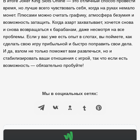
В итоге Joker King Slots Online — это отличный способ провести
время, но лучше всего чувствовать себя, когда на руках немало
монет. Плюсами можно считать графику, атмосфера безумия и
возможность затащить. Когда азарт захватывает, хочется снова
и снова возвращаться к барабанам, даже несмотря на все
проблемы. Если у вас уже есть опыт в слотах, вы поймете, как
сделать свою игру прибыльной и быстро поправить свои дела.
И да, взлом не только поможет вам развлечься, но и
стабилизировать ваши отношения с игрой, так что если есть
возможность — обязательно пробуйте!
Мы в социальных сетях: