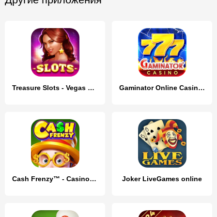
Treasure Slots - Vegas Slots &
Gaminator Online Casino Slots
Cash Frenzy™ - Casino Slots
Joker LiveGames online