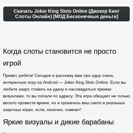
Скачать Joker King Slots Online (Джокер Кинг
Слоты Онлайн) [МОД Бесконечные деньги]
Когда слоты становится не просто
игрой
Привет, ребята! Сегодня я расскажу вам про одну очень
интересную игру на Android — Joker King Slots Online. Если вы
любите азарт, ставить на удачу и наслаждаться яркими
визуалами, то вы попали по адресу. Эта игра обещает не только
весело провести время, но и прокачать ваш скилл в реальных
азартных играх, если, конечно, повезет!
Яркие визуалы и дикие барабаны