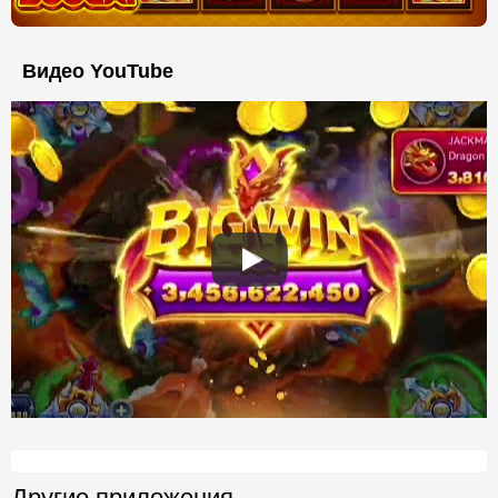
Видео YouTube
Другие приложения