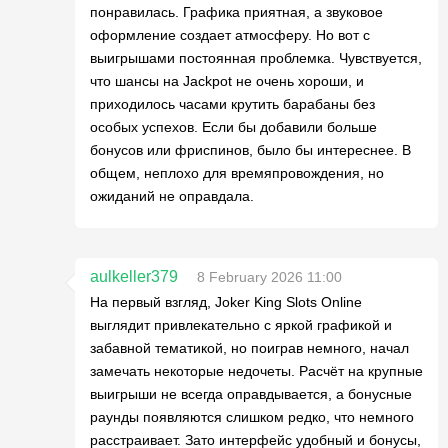
понравилась. Графика приятная, а звуковое
оформление создает атмосферу. Но вот с
выигрышами постоянная проблемка. Чувствуется,
что шансы на Jackpot не очень хороши, и
приходилось часами крутить барабаны без
особых успехов. Если бы добавили больше
бонусов или фриспинов, было бы интереснее. В
общем, неплохо для времяпровождения, но
ожиданий не оправдала.
aulkeller379
8 February 2026 11:00
На первый взгляд, Joker King Slots Online
выглядит привлекательно с яркой графикой и
забавной тематикой, но поиграв немного, начал
замечать некоторые недочеты. Расчёт на крупные
выигрыши не всегда оправдывается, а бонусные
раунды появляются слишком редко, что немного
расстраивает. Зато интерфейс удобный и бонусы,