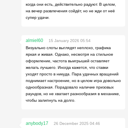
когда они есть, действительно радуют. В целом,
на вечер развлечения сойдёт, но не жди от неё
супер удачи.
almiel60
15 January 2026 05:54
Визуально слоты выглядят неплохо, графика
яркая и живая. Однако, несмотря на стильное
оформление, частота выигрышей оставляет
желать лучшего. Иногда кажется, что ставки
уходят просто в никуда. Пара удачных вращений
поднимает настроение, но в целом игра довольно
однообразная. Порадовало наличие призовых
раундов, но не хватает разнообразия в механике,
чтобы залипнуть на долго.
anybody17
26 December 2025 04:46