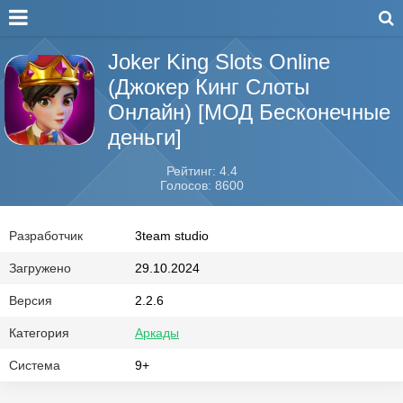
Joker King Slots Online
(Джокер Кинг Слоты
Онлайн) [МОД Бесконечные
деньги]
Рейтинг: 4.4
Голосов: 8600
Разработчик
3team studio
Загружено
29.10.2024
Версия
2.2.6
Категория
Аркады
Система
9+