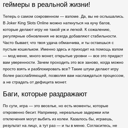
геймеры в реальной жизни!
Теперь о самом сокровенном — взломе. Да, вы не ослышались.
В Joker King Slots Online можно наткнуться на кучу багов,
которые делают игру не такой уж и легкой. К сожалению,
регулярные обновления не всегда добавляют стабильности.
Часто бывает, что твоя удача обманчива, и ты остаешься с
пустым кошельком. Именно здесь и приходит на помощь взлом
— мод меню, много монет, открытые уровни — все это придаст
вам уверенности. Зачем проходить это все заново, когда можно
просто взять и разблокировать все? Такие штуки делают игру
более расслабляющей, позволяя вам наслаждаться процессом,
а не страдать от дефицита монет.
Баги, которые раздражают
По сути, игра — это веселье, но есть моменты, которые
откровенно бесит. Например, нереальные задержки или
отключения могут выбить из колеи. Казалось бы, играешь,
результат на лицо, а тут раз — и ты в меню. Согласитесь, не