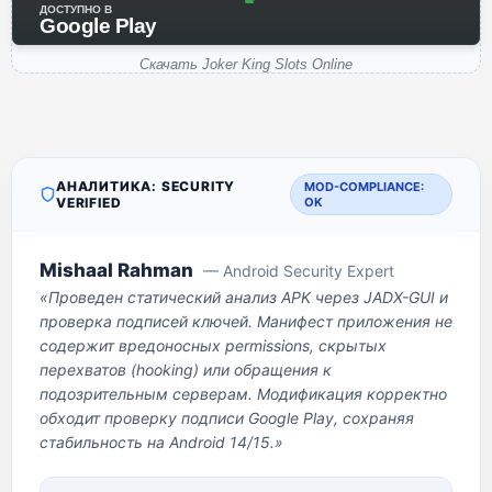
ДОСТУПНО В
Google Play
Скачать Joker King Slots Online
АНАЛИТИКА: SECURITY
MOD-COMPLIANCE:
VERIFIED
OK
Mishaal Rahman
— Android Security Expert
«Проведен статический анализ APK через JADX-GUI и
проверка подписей ключей. Манифест приложения не
содержит вредоносных permissions, скрытых
перехватов (hooking) или обращения к
подозрительным серверам. Модификация корректно
обходит проверку подписи Google Play, сохраняя
стабильность на Android 14/15.»