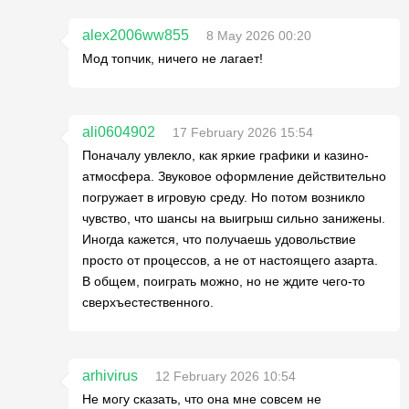
alex2006ww855
8 May 2026 00:20
Мод топчик, ничего не лагает!
ali0604902
17 February 2026 15:54
Поначалу увлекло, как яркие графики и казино-
атмосфера. Звуковое оформление действительно
погружает в игровую среду. Но потом возникло
чувство, что шансы на выигрыш сильно занижены.
Иногда кажется, что получаешь удовольствие
просто от процессов, а не от настоящего азарта.
В общем, поиграть можно, но не ждите чего-то
сверхъестественного.
arhivirus
12 February 2026 10:54
Не могу сказать, что она мне совсем не