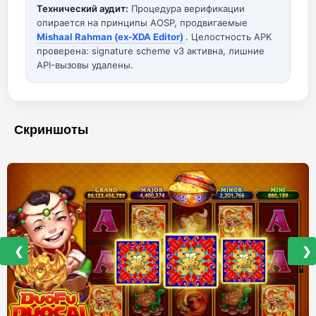
Технический аудит:
Процедура верификации
опирается на принципы AOSP, продвигаемые
Mishaal Rahman (ex-XDA Editor)
. Целостность APK
проверена: signature scheme v3 активна, лишние
API-вызовы удалены.
Скриншоты
❮
❯