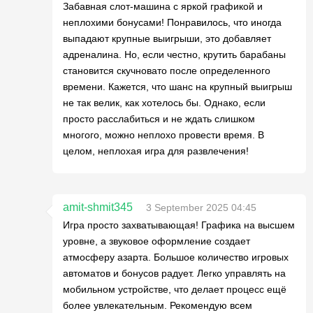
Забавная слот-машина с яркой графикой и
неплохими бонусами! Понравилось, что иногда
выпадают крупные выигрыши, это добавляет
адреналина. Но, если честно, крутить барабаны
становится скучновато после определенного
времени. Кажется, что шанс на крупный выигрыш
не так велик, как хотелось бы. Однако, если
просто расслабиться и не ждать слишком
многого, можно неплохо провести время. В
целом, неплохая игра для развлечения!
amit-shmit345
3 September 2025 04:45
Игра просто захватывающая! Графика на высшем
уровне, а звуковое оформление создает
атмосферу азарта. Большое количество игровых
автоматов и бонусов радует. Легко управлять на
мобильном устройстве, что делает процесс ещё
более увлекательным. Рекомендую всем