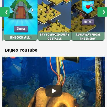
❮
❯
Видео YouTube