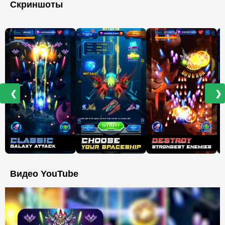
Скриншоты
❮
❯
Видео YouTube