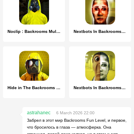
Noclip : Backrooms Multiplayer
Nextbots In Backrooms: Obunga
Hide in The Backrooms Nextbots
Nextbots In Backrooms: Shooter
astrahanec
6 March 2026 22:00
Забрел в этот мир Backrooms Fun Level, и первое,
что бросилось в глаза — атмосферка. Она
странная, порой даже жуткая, но в этом и есть