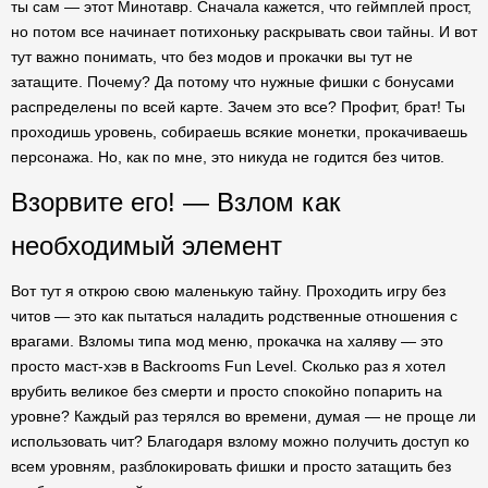
ты сам — этот Минотавр. Сначала кажется, что геймплей прост,
но потом все начинает потихоньку раскрывать свои тайны. И вот
тут важно понимать, что без модов и прокачки вы тут не
затащите. Почему? Да потому что нужные фишки с бонусами
распределены по всей карте. Зачем это все? Профит, брат! Ты
проходишь уровень, собираешь всякие монетки, прокачиваешь
персонажа. Но, как по мне, это никуда не годится без читов.
Взорвите его! — Взлом как
необходимый элемент
Вот тут я открою свою маленькую тайну. Проходить игру без
читов — это как пытаться наладить родственные отношения с
врагами. Взломы типа мод меню, прокачка на халяву — это
просто маст-хэв в Backrooms Fun Level. Сколько раз я хотел
врубить великое без смерти и просто спокойно попарить на
уровне? Каждый раз терялся во времени, думая — не проще ли
использовать чит? Благодаря взлому можно получить доступ ко
всем уровням, разблокировать фишки и просто затащить без