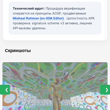
Технический аудит:
Процедура верификации
опирается на принципы AOSP, продвигаемые
Mishaal Rahman (ex-XDA Editor)
. Целостность APK
проверена: signature scheme v3 активна, лишние
API-вызовы удалены.
Скриншоты
❮
❯