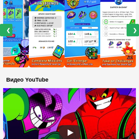
❮
❯
Видео YouTube