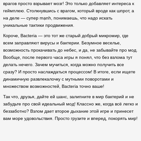
врагов просто взрывает мозг! Это только добавляет интереса к
геймплею. Столкнувшись с врагом, который вроде как шпрот, а
на деле — супер mạnh, понимаешь, что надо искать
уникальные тактики продвижения.
Короче, Bacteria — это тот же старый добрый микромир, где
всем заправляют вирусы и бактерии. Безумное веселье,
возможность прокачивать до небес, и да, не забывайте про мод.
Вообще, после первого часа игры я понял, что без взлома тут
делать нечего. Зачем мучиться, когда можно получить все
сразу? И просто наслаждаться процессом! В итоге, если ищете
динамичную развлекалочку с мутными поворотами и
множеством возможностей, Bacteria точно ваше!
Так что, друзья, дайте ей шанс, залипните в мир бактерий и не
забудьте про свой идеальный мод! Классно же, когда всё легко и
беззаботно? Взлом дает второе дыхание этой игре и принесет
вам море удовольствия. Просто грузите и вперед, покорять мир!