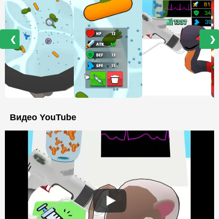
❮
❯
Видео YouTube