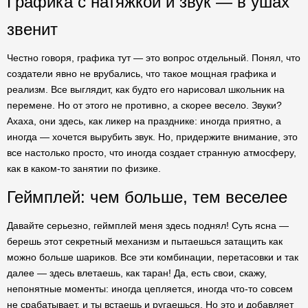
Графика с натяжкой и звук — в ушах
звенит
Честно говоря, графика тут — это вопрос отдельный. Понял, что
создатели явно не врубались, что такое мощная графика и
реализм. Все выглядит, как будто его нарисовал школьник на
перемене. Но от этого не противно, а скорее весело. Звуки?
Ахаха, они здесь, как ликер на празднике: иногда приятно, а
иногда — хочется вырубить звук. Но, придержите внимание, это
все настолько просто, что иногда создает странную атмосферу,
как в каком-то занятии по физике.
Геймплей: чем больше, тем веселее
Давайте серьезно, геймплей меня здесь поднял! Суть ясна —
берешь этот секретный механизм и пытаешься затащить как
можно больше шариков. Все эти комбинации, перетасовки и так
далее — здесь влетаешь, как таран! Да, есть свои, скажу,
непонятные моменты: иногда цепляется, иногда что-то совсем
не срабатывает, и ты встаешь и ругаешься. Но это и добавляет