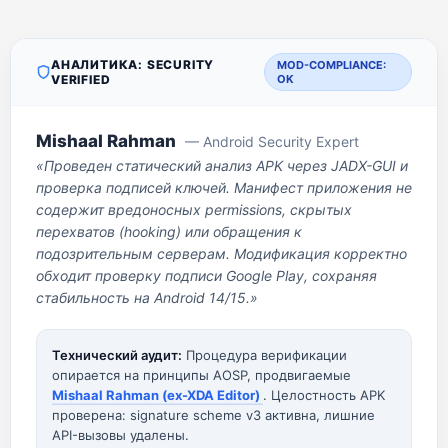
АНАЛИТИКА: SECURITY
MOD-COMPLIANCE:
VERIFIED
OK
Mishaal Rahman
— Android Security Expert
«Проведен статический анализ APK через JADX-GUI и
проверка подписей ключей. Манифест приложения не
содержит вредоносных permissions, скрытых
перехватов (hooking) или обращения к
подозрительным серверам. Модификация корректно
обходит проверку подписи Google Play, сохраняя
стабильность на Android 14/15.»
Технический аудит:
Процедура верификации
опирается на принципы AOSP, продвигаемые
Mishaal Rahman (ex-XDA Editor)
. Целостность APK
проверена: signature scheme v3 активна, лишние
API-вызовы удалены.