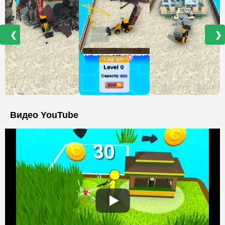
❮
❯
Видео YouTube