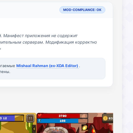
MOD-COMPLIANCE: OK
й. Манифест приложения не содержит
озрительным серверам. Модификация корректно
»
вигаемые
Mishaal Rahman (ex-XDA Editor)
.
лены.