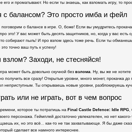
е его и проматывают. Но если ты знаешь, как взломать игру, то пр
я с балансом? Это просто имба и фейл
е поговорим о балансе в игре. О, боже! Если вы умудритесь прокач
 про это! У вас может быть десять защитников, но, когда у вас есть
сто собирают пыль! И про взлом здесь тоже речь. Если ты обманешь
 это точно ваш путь к успеху!
 взлом? Заходи, не стесняйся!
игра может быть довольно скучной без
взлома
. Ну, вы же не хотит
о получить все сразу! Открытые уровни, много монет, прокачка до п
ял неприступным. Ты открываешь новые уровни, разблокируешь кучи
рать или не играть, вот в чем вопрос
 времени, которое ты потратишь на
Final Castle Defence: Idle RPG
,
воего персонажа. Геймплей достаточно увлекателен, но нет какого-
аешь их, но это всё... как-то не так захватывающе. Я бы даже ска
который сделает все намного интереснее.