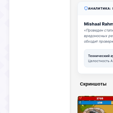
АНАЛИТИКА: S
Mishaal Rah
«Проведен стат
вредоносных per
обходит проверк
Технический а
Целостность A
Скриншоты