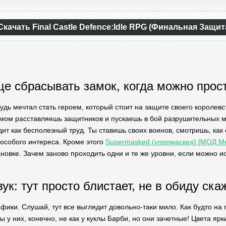
Скачать Final Castle Defence:Idle RPG (Финальная Защит
е сбрасывать замок, когда можно прос
будь мечтал стать героем, который стоит на защите своего королев
с умом расставляешь защитников и пускаешь в бой разрушительных м
дит как бесполезный труд. Ты ставишь своих воинов, смотришь, как
особого интереса. Кроме этого
Supermasked (упермаскед) [МОД М
ановке. Зачем заново проходить одни и те же уровни, если можно 
ук: тут просто блистает, не в обиду ска
афики. Слушай, тут все выглядит довольно-таки мило. Как будто н
ы у них, конечно, не как у куклы Барби, но они зачетные! Цвета я