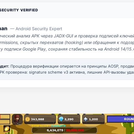
ECURITY VERIFIED
man
— Android Security Expert
ический анализ APK через JADX-GUI и проверка подписей ключе
missions, скрытых перехватов (hooking) или обращения к под
у подписи Google Play, сохраняя стабильность на Android 14/15.
удит:
Процедура верификации опирается на принципы AOSP, прод
PK проверена: signature scheme v3 активна, лишние API-вызовы уда