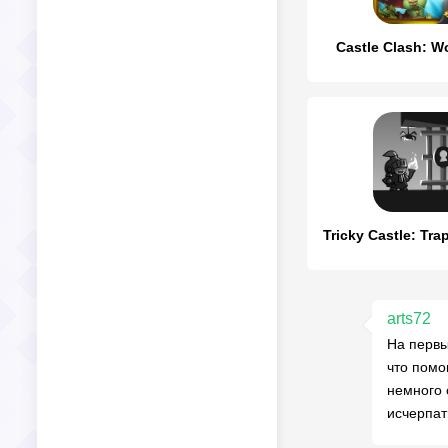
Castle Clash: Wo
Tricky Castle: Tra
arts72
На первы
что помо
немного 
исчерпат