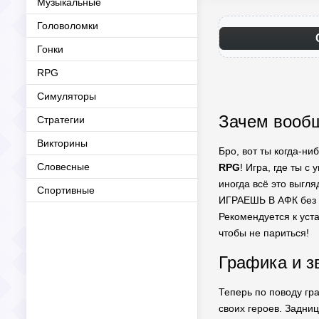
Музыкальные
Головоломки
Гонки
RPG
Симуляторы
Зачем вообщ
Стратегии
Викторины
Бро, вот ты когда-ни
Словесные
RPG
! Игра, где ты 
иногда всё это выгля
Спортивные
ИГРАЕШЬ В АФК без 
Рекомендуется к уст
чтобы не париться!
Графика и зв
Теперь по поводу гр
своих героев. Задниц