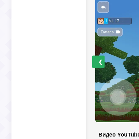
❮
Видео YouTub