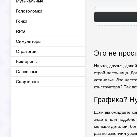
Музыкальные
Головоломки
Гонки
RPG
Симуляторы
Стратегии
Это не прос
Викторины
Ну что, друзья, дава
Словесные
строй-песочница. Д
установке. Это насто
Спортивные
конструктора? Так во
Графика? Ну
Если вы ожидаете кри
знаете, для подобно
меньше деталей, боль
раз не закончил урок