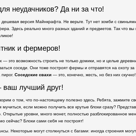
ля неудачников? Да ни за что!
о дешевая версия Майнкрафта. Не верьте. Тут нет зомби с свиньями
ера. Здесь реально много разных зданий и предметов. Так что вы н
еликое!
ятник и фермеров!
х — это возможность строить не только домики, но и целые деревни
ваться соседи. Они тоже построят фермы и отправятся на охоту за
а пирог.
Соседские свахи
— это, конечно, жесть, но без них скучно!
 ваш лучший друг!
ворим о том, что по-настоящему полезно здесь. Ребята, зажмите с
 мучиться, если можно получить все крутые блоки сразу? Представьт
о. Открытые уровни, много монет, полностью разблокированное мен
ямо сейчас? Блоки сами себя не построят!
ансы. Некоторые могут столкнуться с багами: иногда строения могут