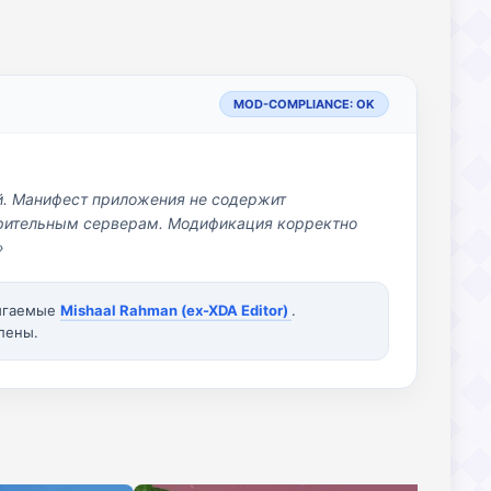
MOD-COMPLIANCE: OK
й. Манифест приложения не содержит
озрительным серверам. Модификация корректно
»
вигаемые
Mishaal Rahman (ex-XDA Editor)
.
лены.