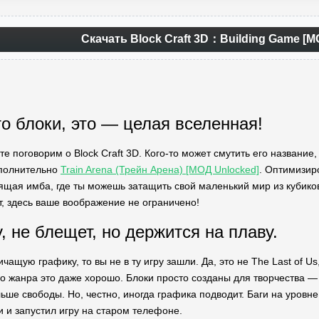
Скачать Block Craft 3D：Building Game [М
то блоки, это — целая вселенная!
йте поговорим о Block Craft 3D. Кого-то может смутить его название
ополнительно
Train Arena (Трейн Арена) [МОД Unlocked]
. Оптимизир
ящая имба, где ты можешь затащить свой маленький мир из кубиков 
т, здесь ваше воображение не ограничено!
, не блещет, но держится на плаву.
чащую графику, то вы не в ту игру зашли. Да, это не The Last of U
го жанра это даже хорошо. Блоки просто созданы для творчества — 
ше свободы. Но, честно, иногда графика подводит. Баги на уровне 
и и запустил игру на старом телефоне.