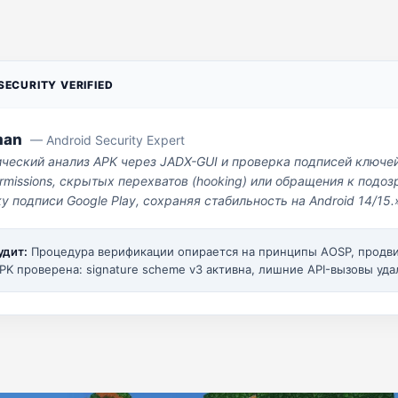
ECURITY VERIFIED
man
— Android Security Expert
ический анализ APK через JADX-GUI и проверка подписей ключе
missions, скрытых перехватов (hooking) или обращения к под
у подписи Google Play, сохраняя стабильность на Android 14/15.
удит:
Процедура верификации опирается на принципы AOSP, прод
PK проверена: signature scheme v3 активна, лишние API-вызовы уда