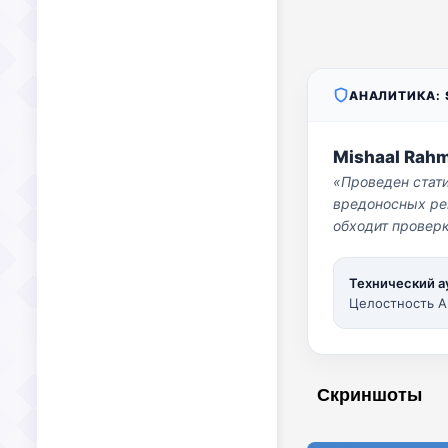
АНАЛИТИКА: S
Mishaal Rah
«Проведен стат
вредоносных per
обходит проверк
Технический а
Целостность A
Скриншоты