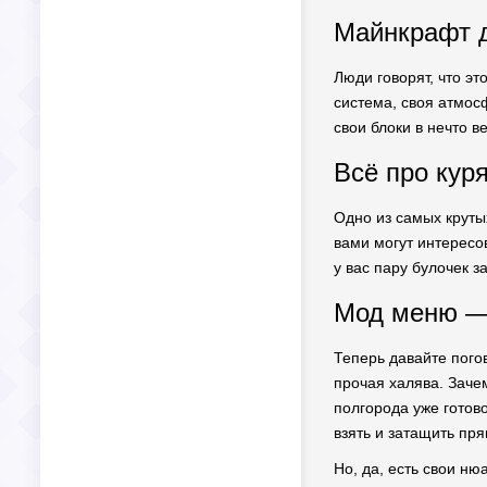
Майнкрафт д
Люди говорят, что эт
система, своя атмосф
свои блоки в нечто в
Всё про кур
Одно из самых круты
вами могут интересо
у вас пару булочек з
Мод меню —
Теперь давайте пого
прочая халява. Зачем
полгорода уже готов
взять и затащить пр
Но, да, есть свои ню