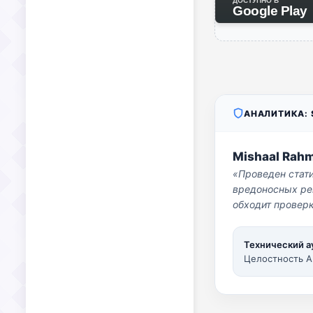
ДОСТУПНО В
Google Play
АНАЛИТИКА: S
Mishaal Rah
«Проведен стат
вредоносных per
обходит проверк
Технический а
Целостность A