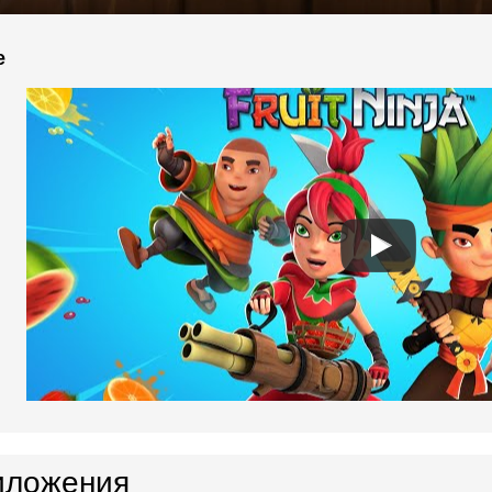
e
иложения