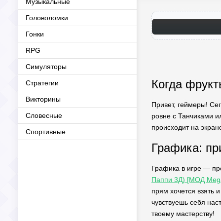
Музыкальные
Головоломки
Гонки
RPG
Симуляторы
Когда фрукт
Стратегии
Викторины
Привет, геймеры! Сег
Словесные
ровне с Танчиками и
происходит на экран
Спортивные
Графика: п
Графика в игре — пр
Паппи 3Д) [МОД Meg
прям хочется взять и
чувствуешь себя наст
твоему мастерству!