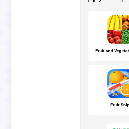
Fruit and Vegetab
Fruit Sni
arozzue