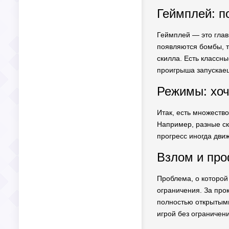
Геймплей: по
Геймплей — это главн
появляются бомбы, т
скилла. Есть классны
проигрыша запускаеш
Режимы: хоч
Итак, есть множеств
Например, разные ск
прогресс иногда движ
Взлом и про
Проблема, о которой
ограничения. За про
полностью открытым
игрой без ограничен