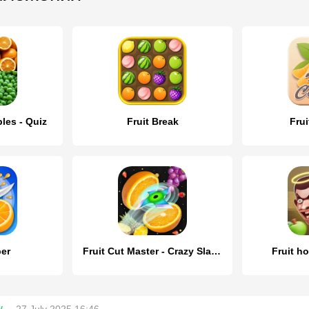
les - Quiz
Fruit Break
Fru
per
Fruit Cut Master - Crazy Slash
Fruit ho
v