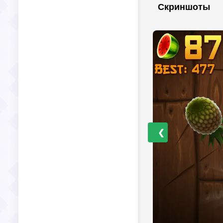
Скриншоты
❮