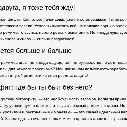
друга, я тоже тебя жду!
ая фишка! Как только начинаешь, уже не остановишься. Ты резал од
ут совсем весело! Успеешь вырезать всё, не получив порцию зрел
е режимы: классика, просто резка и испытания. Но иногда чувствуе
ь снова и снова — сильно раздражает!
ется больше и больше
о режимов игры, но иногда ощущение, что руководство не дотягива
илы для каждого персонажа? Или дайте нам возможность зарабатыв
ется в тугой резине, и хочется резко затащить!
фит: где бы ты был без него?
 должен поговорить, — это необходимость взломов. Когда ты врыв
качку уровня нужно платить, открывать разные режимы и скины. Но
и уровнями и бесконечными монетами — это самый идеальный вари
ий. Зачем ждать в очередях, если можно просто затащить, вырвавш