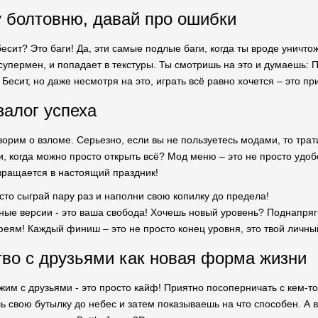
у болтовню, давай про ошибки
бесит? Это баги! Да, эти самые подлые баги, когда ты вроде уничт
 супермен, и попадает в текстуры. Ты смотришь на это и думаешь:
Бесит, но даже несмотря на это, играть всё равно хочется – это пр
залог успеха
орим о взломе. Серьезно, если вы не пользуетесь модами, то трат
 когда можно просто открыть всё? Мод меню – это не просто удобс
вращается в настоящий праздник!
сто сыграй пару раз и наполни свою копилку до предела!
ые версии - это ваша свобода! Хочешь новый уровень? Поднапряги
феям! Каждый финиш – это не просто конец уровня, это твой личн
во с друзьями как новая форма жизни
им с друзьями - это просто кайф! Приятно посоперничать с кем-то, 
ь свою бутылку до небес и затем показываешь на что способен. А 