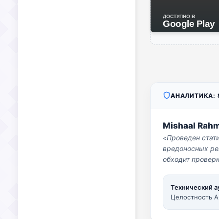
ДОСТУПНО В
Google Play
АНАЛИТИКА: S
Mishaal Rah
«Проведен стат
вредоносных per
обходит проверк
Технический а
Целостность A