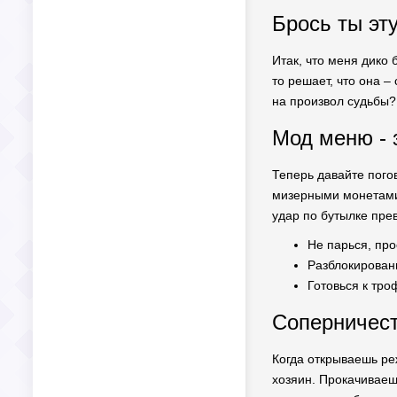
Брось ты эт
Итак, что меня дико 
то решает, что она –
на произвол судьбы? 
Мод меню - 
Теперь давайте погов
мизерными монетами,
удар по бутылке пре
Не парься, про
Разблокированн
Готовься к тро
Соперничест
Когда открываешь реж
хозяин. Прокачиваеш