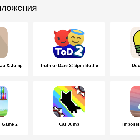
иложения
 Tap & Jump
Truth or Dare 2: Spin Bottle
Doo
g Game 2
Cat Jump
Impossib