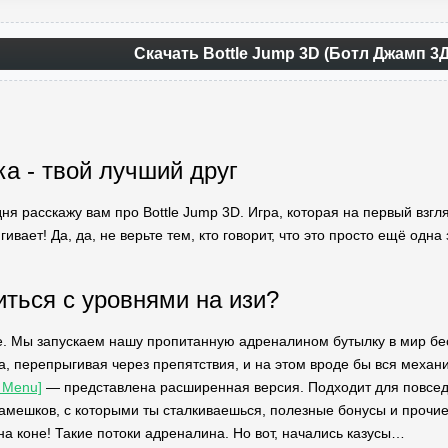
Скачать Bottle Jump 3D (Ботл Джамп 3
ка - твой лучший друг
дня расскажу вам про Bottle Jump 3D. Игра, которая на первый взгл
ягивает! Да, да, не верьте тем, кто говорит, что это просто ещё одн
иться с уровнями на изи?
. Мы запускаем нашу пропитанную адреналином бутылку в мир бес
, перепрыгивая через препятствия, и на этом вроде бы вся механ
 Menu]
— представлена расширенная версия. Подходит для повседне
камешков, с которыми ты сталкиваешься, полезные бонусы и прочие
на коне! Такие потоки адреналина. Но вот, начались казусы…