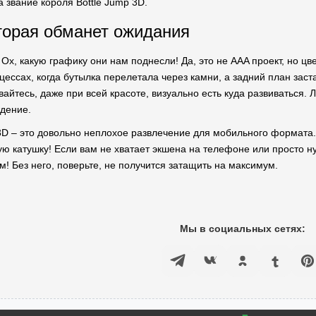
за звание короля Bottle Jump 3D.
торая обманет ожидания
 Ох, какую графику они нам поднесли! Да, это не AAA проект, но ц
цессах, когда бутылка перелетала через камни, а задний план заста
айтесь, даже при всей красоте, визуально есть куда развиваться. 
ждение.
p 3D – это довольно неплохое развлечение для мобильного формата
ую катушку! Если вам не хватает экшена на телефоне или просто ну
м! Без него, поверьте, не получится затащить на максимум.
Мы в социальных сетях: