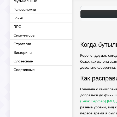
Музыкальные
Головоломки
Гонки
RPG
Симуляторы
Когда бутыл
Стратегии
Викторины
Короче, друзья, сего
Словесные
боже, как же она зат
довольно феерична.
Спортивные
Как расправ
Сначала о геймплейе
добраться до финиша
(Блок Серфер) [МОД
разные уровни, вид 
первое время я был 