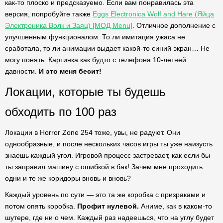
как-то плоско и предсказуемо. Если вам понравилась эта
версия, попробуйте также
Eggs Electronica Wolf and Hare (Яйца
Электроника Волк и Заяц) [МОД Menu]
. Отличное дополнение с
улучшенным функционалом. То ли имитация ужаса не
сработала, то ли анимации выдает какой-то синий экран… Не
могу понять. Картинка как будто с телефона 10-летней
давности.
И это меня бесит!
Локации, которые ты будешь
обходить по 100 раз
Локации в Horror Zone 254 тоже, увы, не радуют. Они
однообразные, и после нескольких часов игры ты уже наизусть
знаешь каждый угол. Игровой процесс застревает, как если бы
ты заправил машину с ошибкой в бак! Зачем мне проходить
одни и те же коридоры вновь и вновь?
Каждый уровень по сути — это та же коробка с призраками и
потом опять коробка.
Профит нулевой.
Аниме, как в каком-то
шутере, где ни о чем. Каждый раз надеешься, что на углу будет