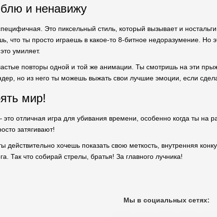
блю и ненавижу
специфичная. Это пиксельный стиль, который вызывает и ностальг
ь, что ты просто играешь в какое-то 8-битное недоразумение. Но э
это умиляет.
 частые повторы одной и той же анимации. Ты смотришь на эти прыж
ндер, но из него ты можешь выжать свои лучшие эмоции, если сдел
ять мир!
— это отличная игра для убивания времени, особенно когда ты на рас
росто затягивают!
ты действительно хочешь показать свою меткость, внутренняя конку
а. Так что собирай стрелы, братья! За главного лучника!
Мы в социальных сетях: