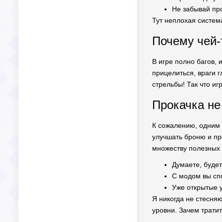
Не забывай пр
Тут неплохая система
Почему чей-
В игре полно багов,
прицелиться, враги г
стрельбы! Так что иг
Прокачка не
К сожалению, одним 
улучшать броню и пр
множеству полезных ф
Думаете, будет
С модом вы спо
Уже открытые 
Я никогда не стесня
уровни. Зачем трати