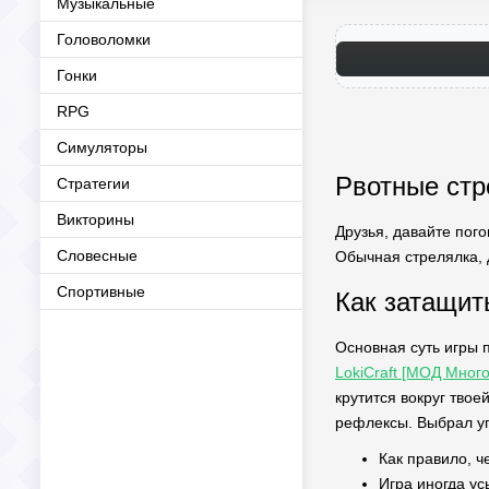
Музыкальные
Головоломки
Гонки
RPG
Симуляторы
Рвотные стр
Стратегии
Викторины
Друзья, давайте пого
Словесные
Обычная стрелялка, д
Спортивные
Как затащит
Основная суть игры 
LokiCraft [МОД Много
крутится вокруг твое
рефлексы. Выбрал уг
Как правило, ч
Игра иногда ус