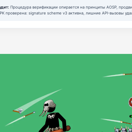
удит:
Процедура верификации опирается на принципы AOSP, прод
PK проверена: signature scheme v3 активна, лишние API-вызовы уда