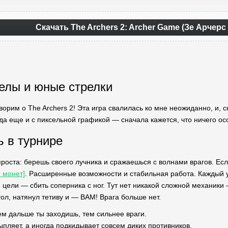
Скачать The Archers 2: Archer Game (Зе Арчерс
елы и юные стрелки
ворим о The Archers 2! Эта игра свалилась ко мне неожиданно, и, с
а еще и с пиксельной графикой — сначала кажется, что ничего особ
ь в турнире
проста: берешь своего лучника и сражаешься с волнами врагов. Ес
 монет]
. Расширенные возможности и стабильная работа. Каждый у
й цели — сбить соперника с ног. Тут нет никакой сложной механик
ол, натянул тетиву и — BAM! Врага больше нет.
ем дальше ты заходишь, тем сильнее враги.
ыпляет, а иногда подкидывает совсем диких противников.