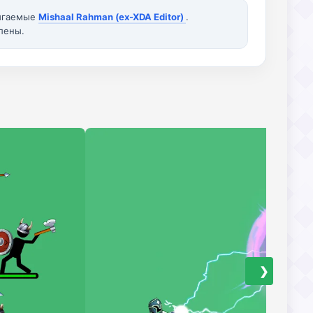
вигаемые
Mishaal Rahman (ex-XDA Editor)
.
лены.
❯