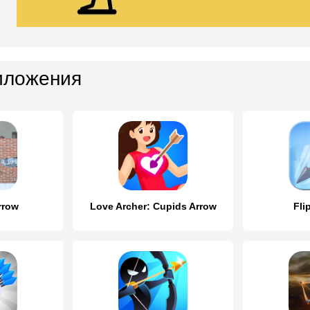
иложения
rrow
Love Archer: Cupids Arrow
Fli