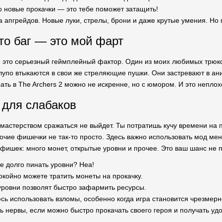
о новые прокачки — это тебе поможет затащить!
 апгрейдов. Новые луки, стрелы, брони и даже крутые умения. Но 
то баг — это мой фарт
 и это серьезный геймплейный фактор. Один из моих любимых трюк
лупо втыкаются в свои же стреляющие пушки. Они застревают в ани
рать в The Archers 2 можно не искренне, но с юмором. И это неплох
 для слабаков
мастерством сражаться не выйдет. Ты потратишь кучу времени на п
очие фишечки не так-то просто. Здесь важно использовать мод мен
ишек: много монет, открытые уровни и прочее. Это ваш шанс не пр
е долго пинать уровни? Неа!
койно можете тратить монеты на прокачку.
уровни позволят быстро зафармить ресурсы.
юсь использовать взломы, особенно когда игра становится чрезмер
ть нервы, если можно быстро прокачать своего героя и получать уд