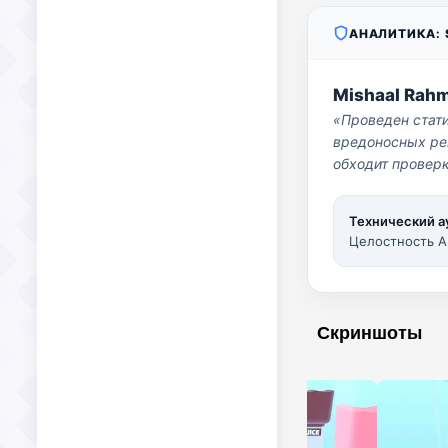
АНАЛИТИКА: S
Mishaal Rah
«Проведен стат
вредоносных per
обходит проверк
Технический а
Целостность A
Скриншоты