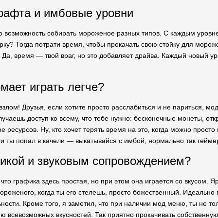
рафта и имбовые уровни
 возможность собирать мороженое разных типов. С каждым уровне
ку? Тогда потрати время, чтобы прокачать свою стойку для морож
! Да, время — твой враг, но это добавляет драйва. Каждый новый у
мает играть легче?
взлом! Друзья, если хотите просто расслабиться и не париться, м
учаешь доступ ко всему, что тебе нужно: бесконечные монеты, отк
ре ресурсов. Ну, кто хочет терять время на это, когда можно прост
ли ты попал в качели — выкатывайся с имбой, нормально так геймер
фикой и звуковым сопровождением?
 что графика здесь простая, но при этом она играется со вкусом. Я
ороженого, когда ты его стелешь, просто божественный. Идеально 
ьности. Кроме того, я заметил, что при наличии мод меню, ты не т
ю всевозможных вкусностей. Так приятно прокачивать собственну