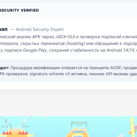
ECURITY VERIFIED
man
— Android Security Expert
ический анализ APK через JADX-GUI и проверка подписей ключе
missions, скрытых перехватов (hooking) или обращения к под
у подписи Google Play, сохраняя стабильность на Android 14/15.
удит:
Процедура верификации опирается на принципы AOSP, прод
PK проверена: signature scheme v3 активна, лишние API-вызовы уда