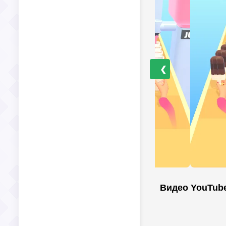
❮
Видео YouTub