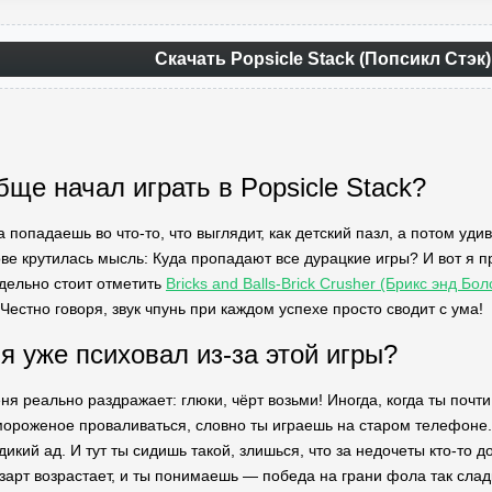
Скачать Popsicle Stack (Попсикл Стэк
бще начал играть в Popsicle Stack?
а попадаешь во что-то, что выглядит, как детский пазл, а потом уди
лове крутилась мысль: Куда пропадают все дурацкие игры? И вот я
дельно стоит отметить
Bricks and Balls-Brick Crusher (Брикс энд Бо
Честно говоря, звук чпунь при каждом успехе просто сводит с ума!
я уже психовал из-за этой игры?
еня реально раздражает: глюки, чёрт возьми! Иногда, когда ты почт
мороженое проваливаться, словно ты играешь на старом телефоне.
дикий ад. И тут ты сидишь такой, злишься, что за недочеты кто-то до
зарт возрастает, и ты понимаешь — победа на грани фола так слад