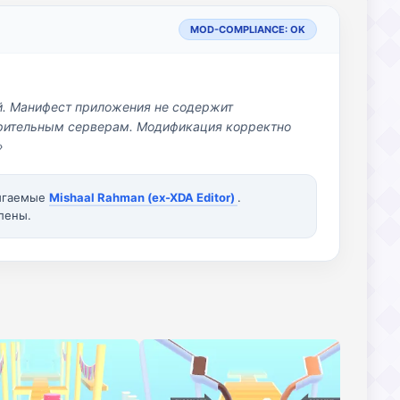
MOD-COMPLIANCE: OK
й. Манифест приложения не содержит
озрительным серверам. Модификация корректно
»
вигаемые
Mishaal Rahman (ex-XDA Editor)
.
лены.