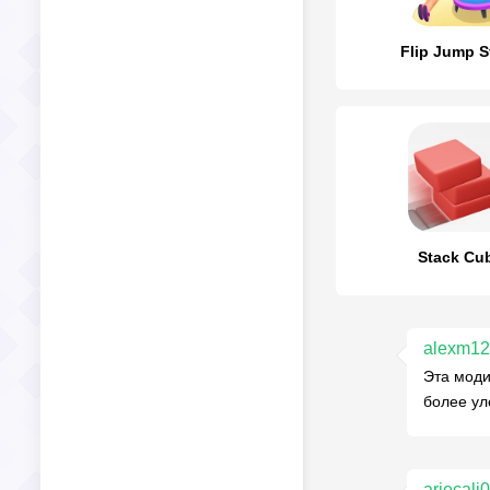
Flip Jump S
Stack Cu
alexm1
Эта моди
более ул
ariecali