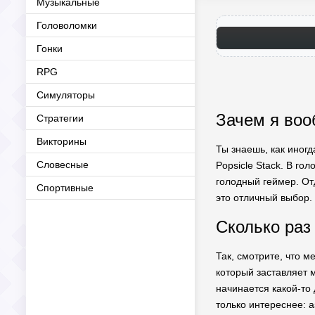
Музыкальные
Головоломки
Гонки
RPG
Симуляторы
Зачем я воо
Стратегии
Викторины
Ты знаешь, как иногд
Словесные
Popsicle Stack. В го
голодный геймер. От
Спортивные
это отличный выбор. 
Сколько раз 
Так, смотрите, что м
который заставляет 
начинается какой-то 
только интереснее: а