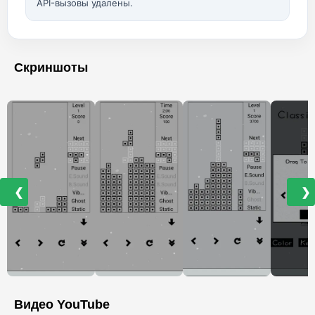
API-вызовы удалены.
Скриншоты
❮
❯
Видео YouTube