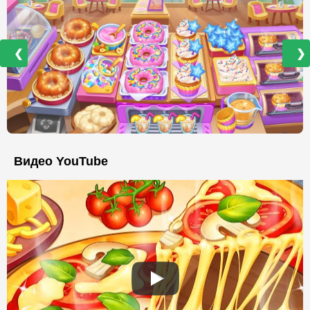
❮
❯
Видео YouTube