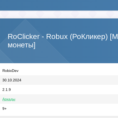
RoClicker - Robux (РоКликер) 
монеты]
RobixDev
30.10.2024
2.1.9
Аркады
9+