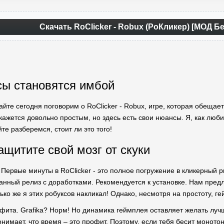
Скачать RoClicker - Robux (РоКликер) [МОД 
сы становятся имбой
айте сегодня поговорим о RoClicker - Robux, игре, которая обещает
 кажется довольно простым, но здесь есть свои нюансы. Я, как люб
йте разберемся, стоит ли это того!
ащитите свой мозг от скуки
 Первые минуты в RoClicker - это полное погружение в кликерный 
анный релиз с доработками. Рекомендуется к установке. Нам пре
ько же я этих робуксов накликал! Однако, несмотря на простоту, г
ита. Grafika? Норм! Но динамика геймплея оставляет желать лучше
онимает, что время – это профит. Поэтому, если тебя бесит монот