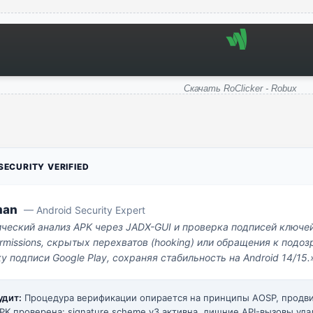
Скачать RoClicker - Robux
ECURITY VERIFIED
man
— Android Security Expert
ический анализ APK через JADX-GUI и проверка подписей ключе
missions, скрытых перехватов (hooking) или обращения к под
у подписи Google Play, сохраняя стабильность на Android 14/15.
удит:
Процедура верификации опирается на принципы AOSP, прод
PK проверена: signature scheme v3 активна, лишние API-вызовы уда