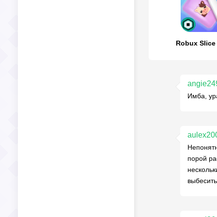
Robux Slice
angie24
Имба, ур
aulex20
Непонятн
порой ра
нескольк
выбесить