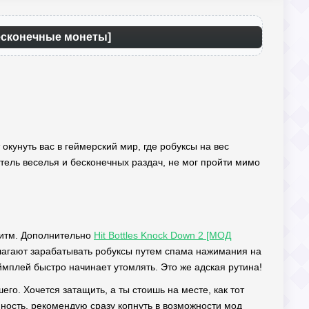
Бесконечные монеты]
 окунуть вас в геймерский мир, где робуксы на вес
итель веселья и бесконечных раздач, не мог пройти мимо
ритм. Дополнительно
Hit Bottles Knock Down 2 [МОД
длагают зарабатывать робуксы путем спама нажимания на
еймплей быстро начинает утомлять. Это же адская рутина!
го. Хочется затащить, а ты стоишь на месте, как тот
онность, рекомендую сразу копнуть в возможности мод