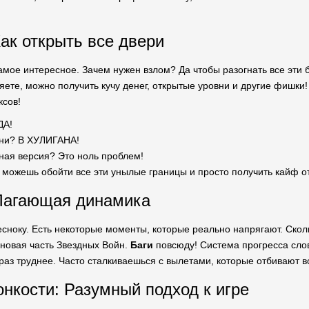
ак открыть все двери
самое интересное. Зачем нужен взлом? Да чтобы разогнать все эт
ете, можно получить кучу денег, открытые уровни и другие фишки! 
ксов!
ДА!
ни? В ХУЛИГАНА!
ная версия? Это ноль проблем!
 можешь обойти все эти унылые границы и просто получить кайф о
 Лагающая динамика
есноку. Есть некоторые моменты, которые реально напрягают. Скол
 новая часть Звездных Войн.
Баги
повсюду! Система прогресса слов
раз труднее. Часто сталкиваешься с вылетами, которые отбивают вс
онкости: Разумный подход к игре