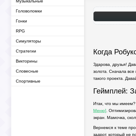
Музыкальные
Головоломки
Гонки
RPG
Симуляторы
Когда Робук
Стратегии
Викторины
Здарова, друзья! Дав
Словесные
золота. Сначала все
такого проекта. Дава
Спортивные
Геймплей: З
Итак, что мы имеем?
Меню]
. Оптимизиров
экран. Мамочка, скол
Вернемся к теме проф
задрот, который не п