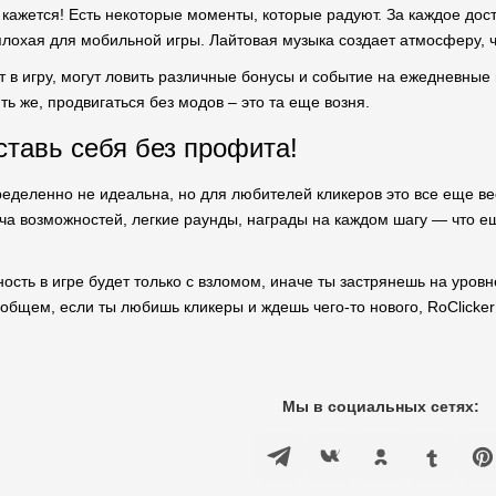
к кажется! Есть некоторые моменты, которые радуют. За каждое дос
плохая для мобильной игры. Лайтовая музыка создает атмосферу, чт
ит в игру, могут ловить различные бонусы и событие на ежедневные
ть же, продвигаться без модов – это та еще возня.
ставь себя без профита!
пределенно не идеальна, но для любителей кликеров это все еще в
ча возможностей, легкие раунды, награды на каждом шагу — что е
сть в игре будет только с взломом, иначе ты застрянешь на уровне
 общем, если ты любишь кликеры и ждешь чего-то нового, RoClicker
Мы в социальных сетях: