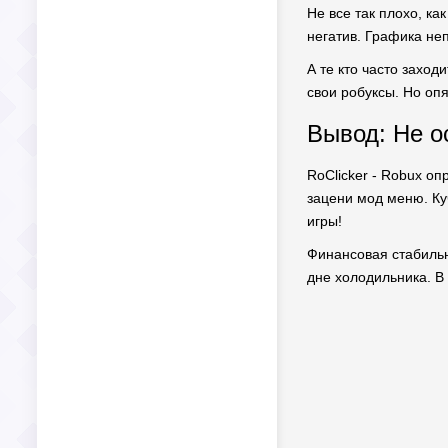
Не все так плохо, ка
негатив. Графика не
А те кто часто заход
свои робуксы. Но опя
Вывод: Не о
RoClicker - Robux о
зацени мод меню. Ку
игры!
Финансовая стабильно
дне холодильника. В