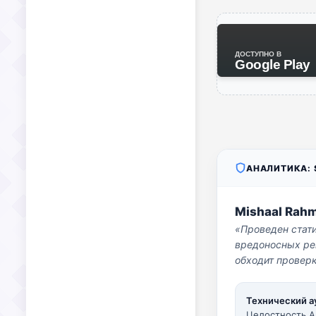
ДОСТУПНО В
Google Play
АНАЛИТИКА: S
Mishaal Rah
«Проведен стат
вредоносных per
обходит проверк
Технический а
Целостность A