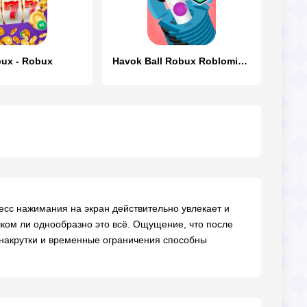
ux - Robux
Havok Ball Robux Roblominer
цесс нажимания на экран действительно увлекает и
шком ли однообразно это всё. Ощущение, что после
е накрутки и временные ограничения способны