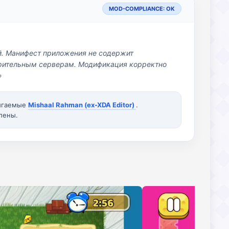
MOD-COMPLIANCE: OK
й. Манифест приложения не содержит
озрительным серверам. Модификация корректно
»
вигаемые
Mishaal Rahman (ex-XDA Editor)
.
лены.