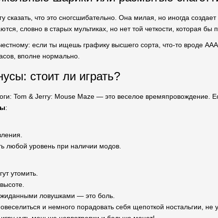
у сказать, что это сногсшибательно. Она милая, но иногда создает
тся, словно в старых мультиках, но нет той четкости, которая бы 
честному: если ты ищешь графику высшего сорта, что-то вроде AAA
часов, вполне нормально.
усы: стоит ли играть?
оги: Tom & Jerry: Mouse Maze — это веселое времяпровождение. 
сы
:
вления.
ь любой уровень при наличии модов.
гут утомить.
высоте.
жиданными ловушками — это боль.
повеселиться и немного порадовать себя щепоткой ностальгии, не 