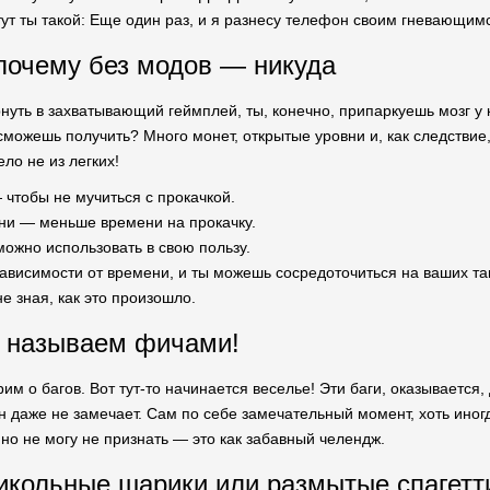
тут ты такой: Еще один раз, и я разнесу телефон своим гневающим
 почему без модов — никуда
рнуть в захватывающий геймплей, ты, конечно, припаркуешь мозг у
сможешь получить? Много монет, открытые уровни и, как следствие
ло не из легких!
чтобы не мучиться с прокачкой.
ни — меньше времени на прокачку.
можно использовать в свою пользу.
 зависимости от времени, и ты можешь сосредоточиться на ваших та
е зная, как это произошло.
х называем фичами!
рим о багов. Вот тут-то начинается веселье! Эти баги, оказывается
н даже не замечает. Сам по себе замечательный момент, хоть иногд
но не могу не признать — это как забавный челендж.
икольные шарики или размытые спагетт