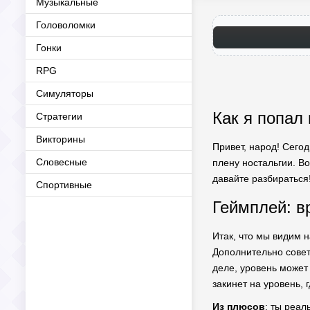
Музыкальные
Головоломки
Гонки
RPG
Симуляторы
Как я попал
Стратегии
Викторины
Привет, народ! Сегод
Словесные
плену ностальгии. Во
давайте разбираться
Спортивные
Геймплей: в
Итак, что мы видим 
Дополнительно сове
деле, уровень может
закинет на уровень, 
Из плюсов
: ты реал