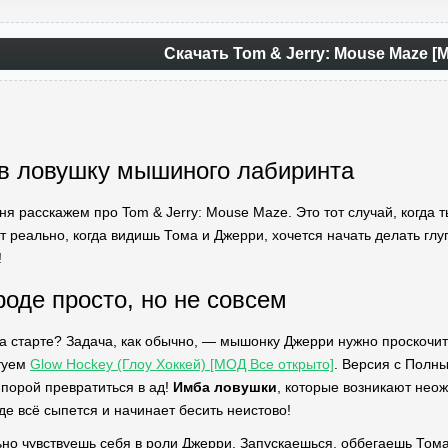
Скачать Tom & Jerry: Mouse Maze [
 в ловушку мышиного лабиринта
ня расскажем про Tom & Jerry: Mouse Maze. Это тот случай, когда т
т реально, когда видишь Тома и Джерри, хочется начать делать глу
!
роде просто, но не совсем
на старте? Задача, как обычно, — мышонку Джерри нужно проскочит
туем
Glow Hockey (Глоу Хоккей) [МОД Все открыто]
. Версия с Полны
 порой превратиться в ад!
Имба ловушки
, которые возникают неож
где всё сыпется и начинает бесить неистово!
ьно чувствуешь себя в роли Джерри. Запускаешься, оббегаешь Тома,