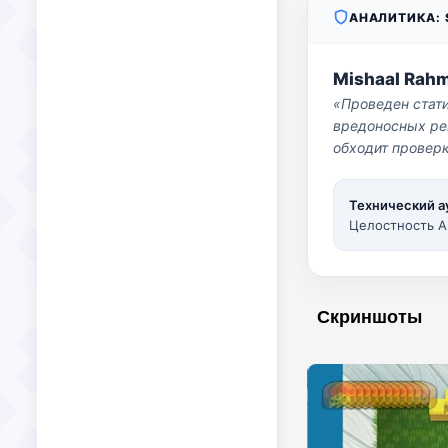
АНАЛИТИКА: S
Mishaal Rah
«Проведен стат
вредоносных per
обходит проверк
Технический а
Целостность A
Скриншоты