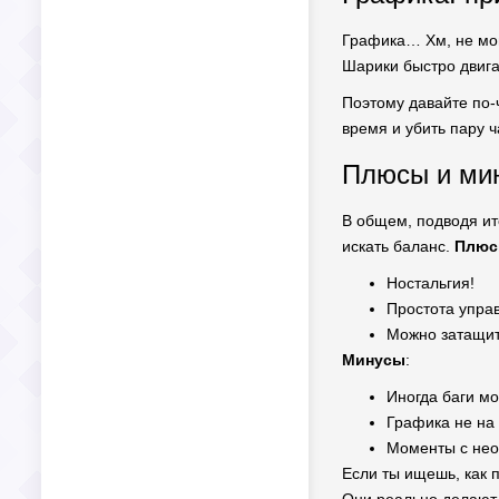
Графика… Хм, не мог
Шарики быстро двигаю
Поэтому давайте по-
время и убить пару 
Плюсы и мин
В общем, подводя ит
искать баланс.
Плю
Ностальгия!
Простота упра
Можно затащит
Минусы
:
Иногда баги мо
Графика не на 
Моменты с нео
Если ты ищешь, как 