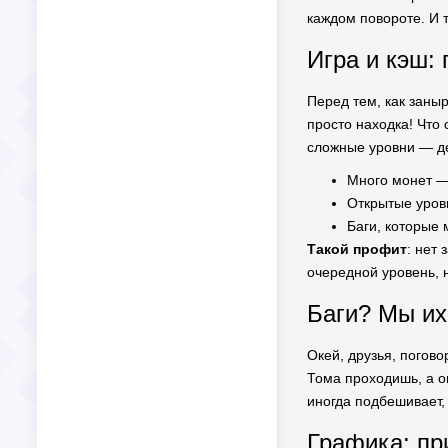
каждом повороте. И 
Игра и кэш:
Перед тем, как заны
просто находка! Что 
сложные уровни — де
Много монет — 
Открытые уров
Баги, которые 
Такой профит
: нет
очередной уровень, н
Баги? Мы и
Окей, друзья, погово
Тома проходишь, а о
иногда подбешивает, 
Графика: пр