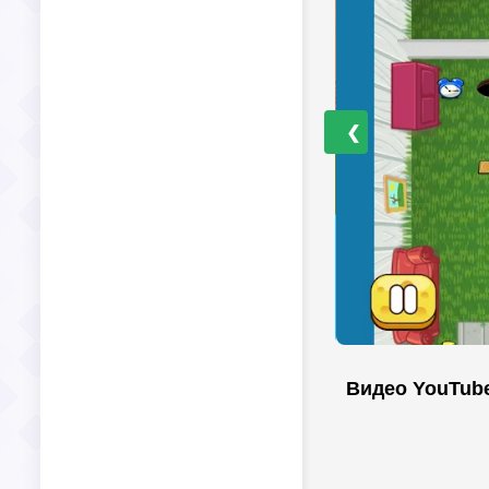
❮
Видео YouTub