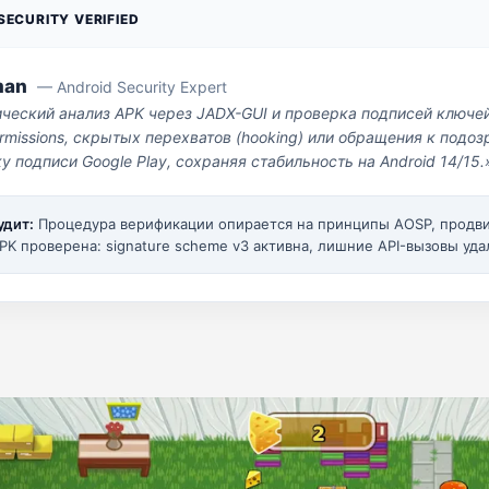
ECURITY VERIFIED
man
— Android Security Expert
ический анализ APK через JADX-GUI и проверка подписей ключе
missions, скрытых перехватов (hooking) или обращения к под
у подписи Google Play, сохраняя стабильность на Android 14/15.
удит:
Процедура верификации опирается на принципы AOSP, прод
PK проверена: signature scheme v3 активна, лишние API-вызовы уда