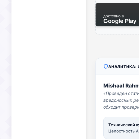
ДОСТУПНО В
Google Play
АНАЛИТИКА: S
Mishaal Rah
«Проведен стат
вредоносных per
обходит проверк
Технический а
Целостность A