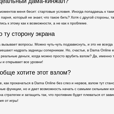
идеальный дама-кинжал?
моментов меня бесит: стартовые условия. Иногда попадаешь к таким
парня, который не знает, что такое бить? Хотя с другой стороны, 
тись к этому как к возможности, а не как к проблеме.
 ту сторону экрана
 вызывает вопросы. Можно чуть-чуть подзависнуть, и это не всегда 
мешают надрать задницы соперникам. Но, счастье, в Dama Online е
 реальные деньги, когда можно просто врубить взлом? Да, именно 
 и открывает все уровни!
обще хотите этот взлом?
, как прокачаться в Dama Online без слез и нервов, взлом тут ста
ные функции, но и дает возможность начать с самыми сильными к
а стратегии и затащить так, что противник будет плеваться от зав
ия от игры!