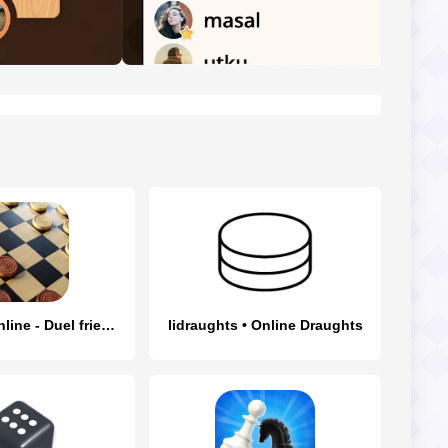
Checkers Online - Duel friends
lidraughts • Online Draughts