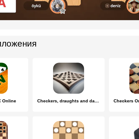
иложения
 Online
Checkers, draughts and dama