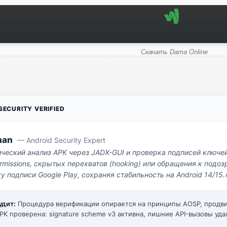
Скачать Dama Online
ECURITY VERIFIED
man
— Android Security Expert
ический анализ APK через JADX-GUI и проверка подписей ключе
missions, скрытых перехватов (hooking) или обращения к под
у подписи Google Play, сохраняя стабильность на Android 14/15.
удит:
Процедура верификации опирается на принципы AOSP, прод
PK проверена: signature scheme v3 активна, лишние API-вызовы уда