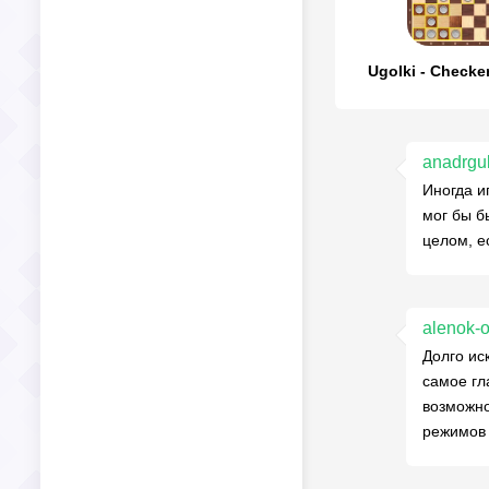
Ugolki - Checke
anadrgu
Иногда и
мог бы б
целом, е
alenok-
Долго ис
самое гл
возможно
режимов 