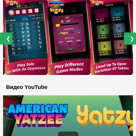
❮
❯
Видео YouTube