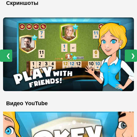
Скриншоты
❮
❯
Видео YouTube