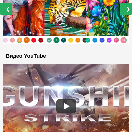
❮
❯
Видео YouTube