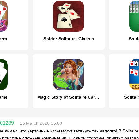
Farm
Spider Solitaire: Classic
Spide
game
Magic Story of Solitaire Cards
Solita
701289
15 March 2026 15:00
не думал, что карточные игры могут затянуть так надолго! В Solitai
ь поистине сложные комбинации. С одной стороны, приятно разраб