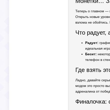
Монетки… З
Теперь о главном — м
Открыть новые уровн
взлома не обойтись.
Что радует, 
Радует:
график
идеальная игра
Бесит:
некотор
телефон в стен
Где взять э
Ладно, давайте серье
модом это просто вых
адреналина от побед
Финалочка: 