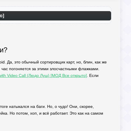
ю]
ии?
id. Да, это обычный сортировщик карт, но, блин, как же
бя час погоняется за этими злосчастными флажками.
ith Video Call (Людо Луш) [МОД Все открыто]
. Если
тоге натыкался на баги. Но, о чудо! Они, скорее,
ка. Но потом, хоп, и всё работает. Это как на самом