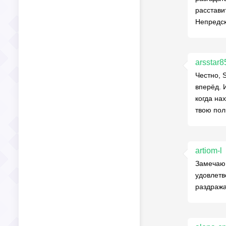
расстави
Непредск
arsstar8
Честно, 
вперёд. 
когда на
твою пол
artiom-l
Замечаю,
удовлетв
раздража