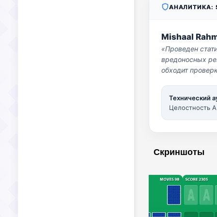
АНАЛИТИКА: S
Mishaal Rah
«Проведен стат
вредоносных per
обходит проверк
Технический а
Целостность A
Скриншоты