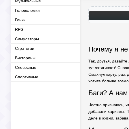
Музыкальные
Головоломки
Гонки
RPG
Симуляторы
Почему я не
Стратегии
Викторины
Так, друзья, давайте
Словесные
тут затягивает! Снач
Смахнул карту, раз,
Спортивные
хотите больше возмо
Баги? А нам
Честно признаюсь, чт
добавили харизмы. По
деле в жизни, забав