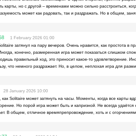
ть карты, но с другой – временами можно сильно расстроиться, ког
азуемость может как радовать, так и раздражать. Но в общем, заня
58
1 February 2026 01:00
Solitaire затянул на пару вечеров. Очень нравится, как простота в 
Иногда, конечно, размеренная игра может показаться слишком спок
ходишь правильный ход, это приносит какое-то удовлетворение. Ино
ьзу, что немного раздражает. Но, в целом, неплохая игра для разми
28 January 2026 10:00
 как Solitaire может затянуть на часы. Моменты, когда все карты в
орение. Но порой игра может быть и капризной. Не всегда удаётся
ет. В общем, отличное времяпрепровождение, хоть и с огорчениями