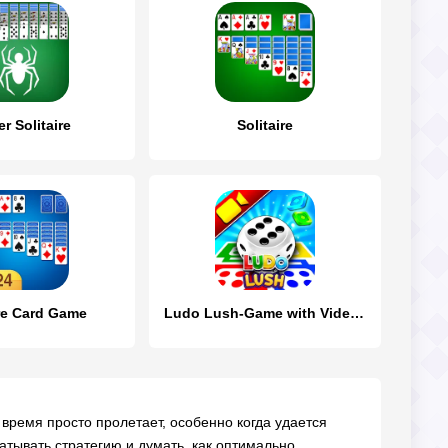
r Solitaire
Solitaire
ire Card Game
Ludo Lush-Game with Video Call
re время просто пролетает, особенно когда удается
атывать стратегию и думать, как оптимально