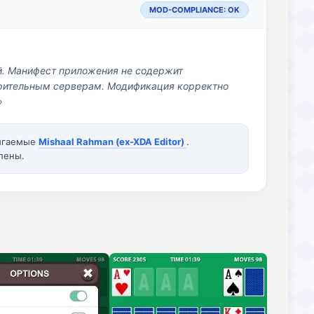
MOD-COMPLIANCE: OK
й. Манифест приложения не содержит
озрительным серверам. Модификация корректно
»
вигаемые
Mishaal Rahman (ex-XDA Editor)
.
лены.