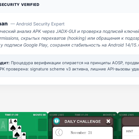
ECURITY VERIFIED
man
— Android Security Expert
ический анализ APK через JADX-GUI и проверка подписей ключе
missions, скрытых перехватов (hooking) или обращения к под
у подписи Google Play, сохраняя стабильность на Android 14/15.
удит:
Процедура верификации опирается на принципы AOSP, прод
PK проверена: signature scheme v3 активна, лишние API-вызовы уда