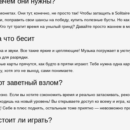
ачем они нужны?
онетах. Они тут, конечно, не просто так! Чтобы затащить в Solitai
и, поправить свои шансы на победу, купить полезные бусты. Но как
 Кто тут тратит время на унылый гринд? Давайте просто жахнем в 
а что бесит
а и звуки. Все такие яркие и цепляющие! Музыка погружает в уютну
 для разрядки.
ые карты прячутся, как будто в прятки играют. Тебе нужна одна кар
у, хотя это не выход, сами понимаете.
тот заветный взлом?
зно. Если вы хотите сэкономить время и реально затаскивать, реко
одишь на новый уровень! Вы открываете доступ ко всему и игра, ка
! Себе в плюс поднять, остальным тоже приятно — невозможно прои
стоит ли играть?