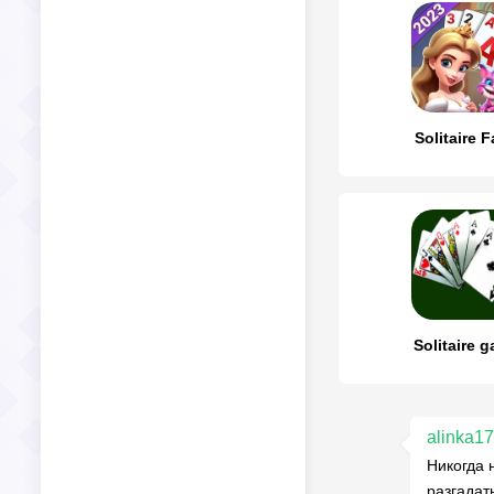
Solitaire 
Solitaire 
alinka1
Никогда 
разгадат