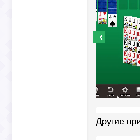
❮
Другие пр