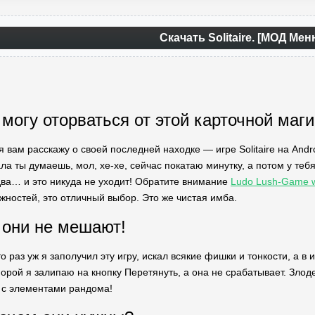
Скачать Solitaire. [МОД Мен
 могу оторваться от этой карточной маг
 я вам расскажу о своей последней находке — игре Solitaire на Andro
ала ты думаешь, мол, хе-хе, сейчас покатаю минутку, а потом у те
 два… и это никуда не уходит! Обратите внимание
Ludo Lush-Game w
жностей, это отличный выбор. Это же чистая имба.
 они не мешают!
о раз уж я заполучил эту игру, искал всякие фишки и тонкости, а в и
рой я залипаю на кнопку Перетянуть, а она не срабатывает. Злодей
а с элементами рандома!