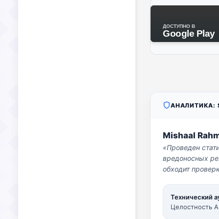
ДОСТУПНО В
Google Play
АНАЛИТИКА: S
Mishaal Rah
«Проведен стат
вредоносных per
обходит проверк
Технический а
Целостность A