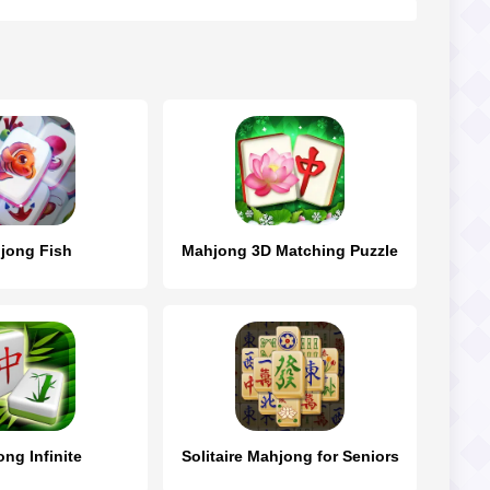
jong Fish
Mahjong 3D Matching Puzzle
ng Infinite
Solitaire Mahjong for Seniors