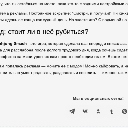
у, что ты остаёшься на месте, пока кто-то с задними настройками о
тема рекламы. Постоянное вскрытие: “Смотри, и получай!” Ни ха-ха
 ты ждешь ее конца как судный день. Но знаете что? С подменой н
: стоит ли в неё рубиться?
ahjong Smash
- это игра, которая сделала шаг вперед и вписалась
а для расслабона после долгого трудового дня, когда хочешь сиде
профитов на мини-уровнях вам просто необходим взлом. В этом нет
ам попалась реклама — мочите её с модом! Можно кайфовать, а не 
твительно умеет радовать, раздражать и веселить — именно так 
Мы в социальных сетях: