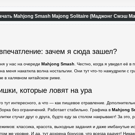
ачать Mahjong Smash Majong Solitaire (Маджонг Смэш М
впечатление: зачем я сюда зашел?
дня у нас на очереди
Mahjong Smash
. Честно, когда я увидел её в
 на меня накатила волна ностальгии. Они тут что-то намудрили с г
зе в халявном китайском риме.
шки, которые ловят на ура
то тут интересного, а что — как пищевое отравление. Дополнитель
орка без ограничений. Работает стабильно. Графика в
Mahjong S
литки стучат друг о друга, будто еду за столом накрывают! За это, р
ежимов: классика, красота, выходные задания и даже имбанутые ис
том же уровне. И да, тут дохрена бонусов, что всегда радует! Ника