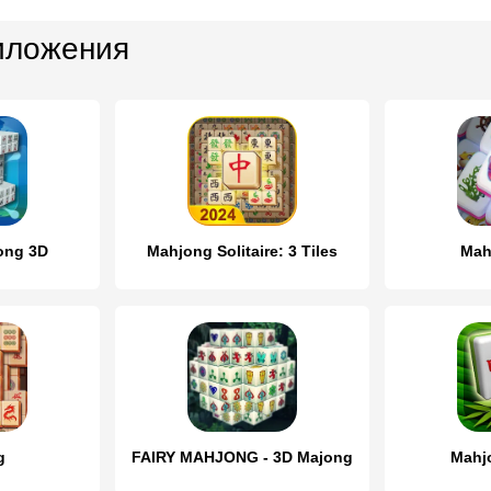
иложения
ong 3D
Mahjong Solitaire: 3 Tiles
Mah
g
FAIRY MAHJONG - 3D Majong
Mahjo