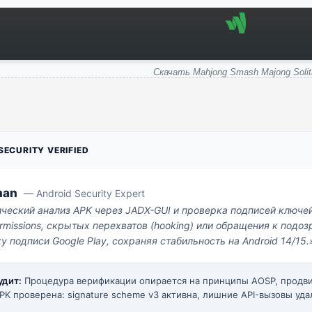
Скачать Mahjong Smash Majong Solit
ECURITY VERIFIED
man
— Android Security Expert
ический анализ APK через JADX-GUI и проверка подписей ключе
missions, скрытых перехватов (hooking) или обращения к под
у подписи Google Play, сохраняя стабильность на Android 14/15.
удит:
Процедура верификации опирается на принципы AOSP, прод
PK проверена: signature scheme v3 активна, лишние API-вызовы уда