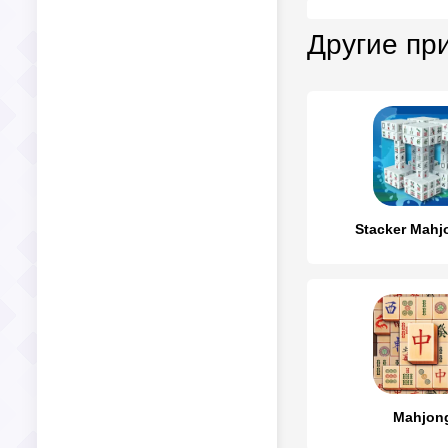
Другие пр
Stacker Mahj
Mahjon