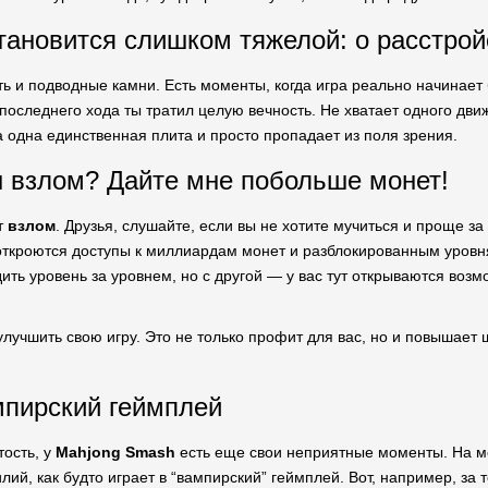
становится слишком тяжелой: о расстрой
есть и подводные камни. Есть моменты, когда игра реально начинает 
последнего хода ты тратил целую вечность. Не хватает одного движ
а одна единственная плита и просто пропадает из поля зрения.
 взлом? Дайте мне побольше монет!
т
взлом
. Друзья, слушайте, если вы не хотите мучиться и проще за
откроются доступы к миллиардам монет и разблокированным уровня
ить уровень за уровнем, но с другой — у вас тут открываются возм
улучшить свою игру. Это не только профит для вас, но и повышает
мпирский геймплей
тость, у
Mahjong Smash
есть еще свои неприятные моменты. На мо
ий, как будто играет в “вампирский” геймплей. Вот, например, за т