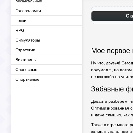
Музыкальные
Головоломки
Ск
Гонки
RPG
Симуляторы
Мое первое 
Стратегии
Викторины
Ну что, друзья! Сего
Словесные
подумал я, но потом
не как жаба на унита
Спортивные
Забавные фи
Давайте разберем, ч
Оптимизированная сб
и даже слышно, как п
Также в игре много р
залипать на одном и 