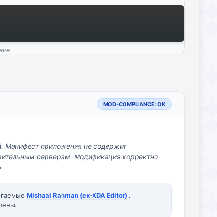
aire
MOD-COMPLIANCE: OK
й. Манифест приложения не содержит
озрительным серверам. Модификация корректно
»
вигаемые
Mishaal Rahman (ex-XDA Editor)
.
лены.