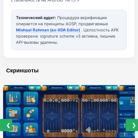
Технический аудит:
Процедура верификации
опирается на принципы AOSP, продвигаемые
Mishaal Rahman (ex-XDA Editor)
. Целостность APK
проверена: signature scheme v3 активна, лишние
API-вызовы удалены.
Скриншоты
❮
❯