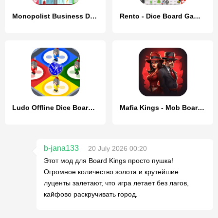
Monopolist Business Dice Board
Rento - Dice Board Game Online
Ludo Offline Dice Board Game
Mafia Kings - Mob Board Game
b-jana133
20 July 2026 00:20
Этот мод для Board Kings просто пушка!
Огромное количество золота и крутейшие
луценты залетают, что игра летает без лагов,
кайфово раскручивать город.