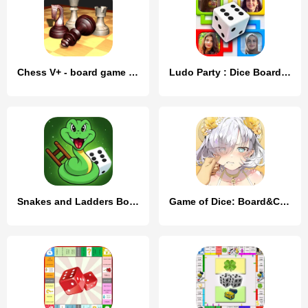
Chess V+ - board game of kings
Ludo Party : Dice Board Game
Snakes and Ladders Board Games
Game of Dice: Board&Card&Anime