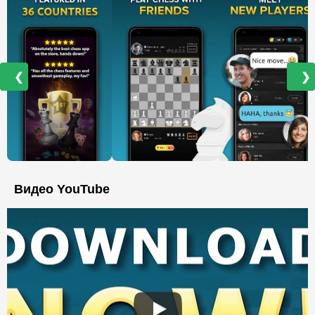
❮
❯
Видео YouTube