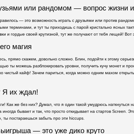
узьями или рандомом — вопрос жизни и
равилось — это возможность играть с друзьями или против рандом
ыми терминами, и тут ты приходишь с парой кристально ясных такти
вки и гордые своей крутизной, тут же получают от тебя лещей! Вот 
его магия
есь, прямо скажем, довольно сложно. Блин, подойти к этому серьез
ощью ты можешь разблокировать уровни, получить кучу монет и прос
ко чистый кайф! Зачем париться, когда можно одним махом открыть
 Я их ждал!
ги! Как же без них? Думал, что я один такой умудрюсь наткнуться н
, а иногда бывает и так, что просто откидывает на стартов Screen. Э
, ты постараешься забыть про эти hiccups.
ыигрыша — это уже дико круто