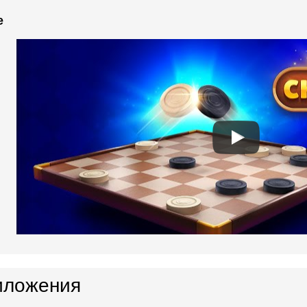
e
иложения