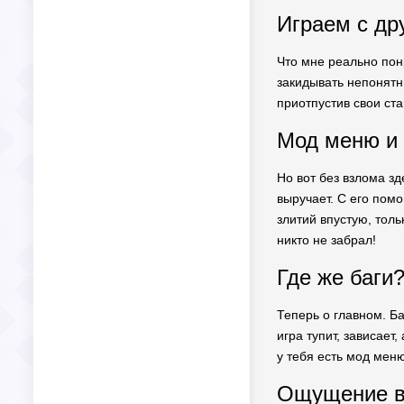
Играем с др
Что мне реально пон
закидывать непонятн
приотпустив свои ста
Мод меню и 
Но вот без взлома зд
выручает. С его пом
злитий впустую, толь
никто не забрал!
Где же баги?
Теперь о главном. Ба
игра тупит, зависает
у тебя есть мод меню
Ощущение в