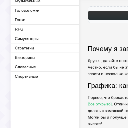
Музыкальные
Головоломки
Гонки
RPG
Симуляторы
Почему я за
Стратегии
Викторины
Друзья, давайте пого
Словесные
Честно, если бы не э
злости и несколько к
Спортивные
Графика: ка
Первое, что бросает
Все открыто]
. Отличн
делать с замашкой на
Могли бы и получше с
высоте!