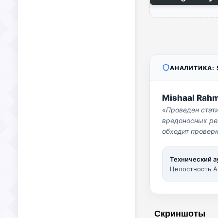
АНАЛИТИКА: S
Mishaal Rah
«Проведен стат
вредоносных per
обходит проверк
Технический а
Целостность A
Скриншоты