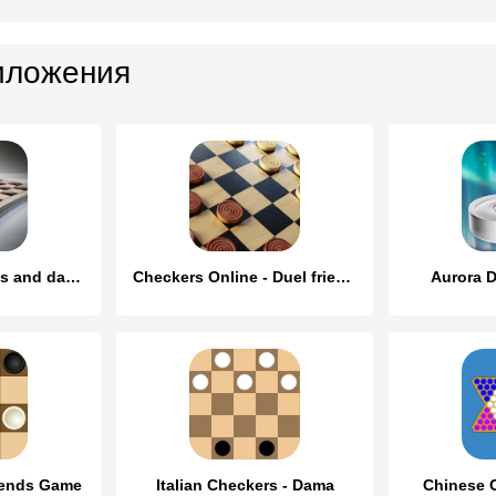
иложения
Checkers, draughts and dama
Checkers Online - Duel friends
Aurora 
iends Game
Italian Checkers - Dama
Chinese 