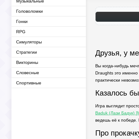
Музыкальные
Головоломки
Гонки
RPG
Симуляторы
Друзья, у м
Стратегии
Викторины
Вы когда-нибудь мечт
Словесные
Draughts это именно 
практически невозмо
Спортивные
Казалось бы
Игра выглядит прост
Baduk (Лази Бадук) 
ведешь её к победе. 
Про прокачк