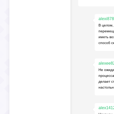
alexi87
В целом,
перемеще
иметь во
способ с
alexee8
Не ожида
процесса
делает с
настольн
alex141