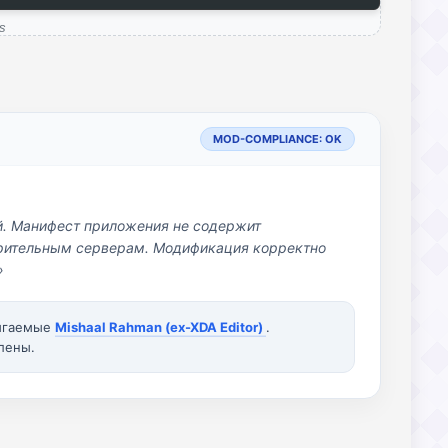
s
MOD-COMPLIANCE: OK
й. Манифест приложения не содержит
озрительным серверам. Модификация корректно
»
вигаемые
Mishaal Rahman (ex-XDA Editor)
.
лены.