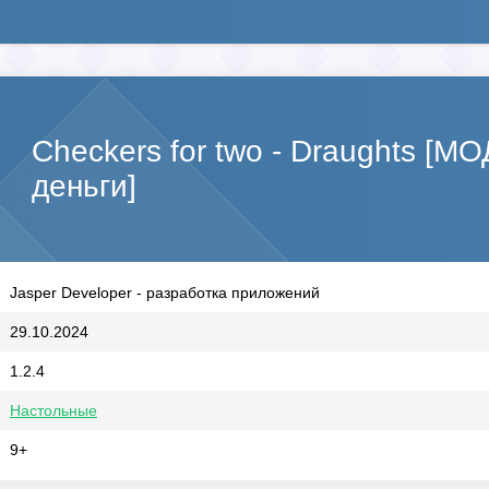
Checkers for two - Draughts [М
деньги]
Jasper Developer - разработка приложений
29.10.2024
1.2.4
Настольные
9+