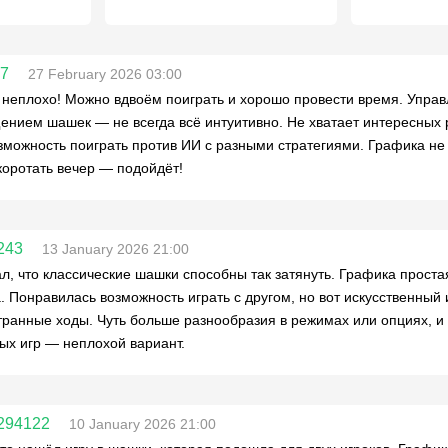
87
27 February 2026 03:00
 неплохо! Можно вдвоём поиграть и хорошо провести время. Управл
нием шашек — не всегда всё интуитивно. Не хватает интересных 
зможность поиграть против ИИ с разными стратегиями. Графика не н
коротать вечер — подойдёт!
243
13 January 2026 21:00
л, что классические шашки способны так затянуть. Графика простая
. Понравилась возможность играть с другом, но вот искусственный
транные ходы. Чуть больше разнообразия в режимах или опциях, и
ых игр — неплохой вариант.
294122
10 January 2026 21:00