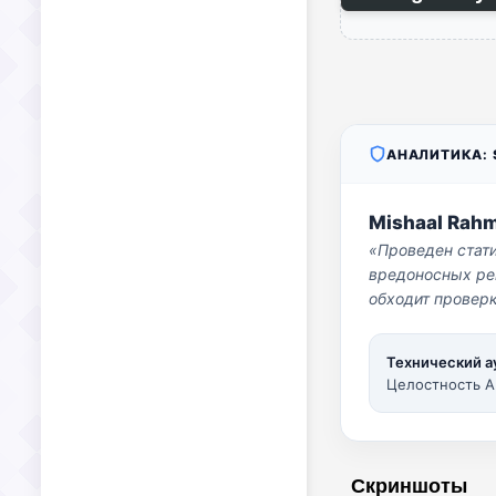
АНАЛИТИКА: S
Mishaal Rah
«Проведен стат
вредоносных per
обходит проверк
Технический а
Целостность A
Скриншоты