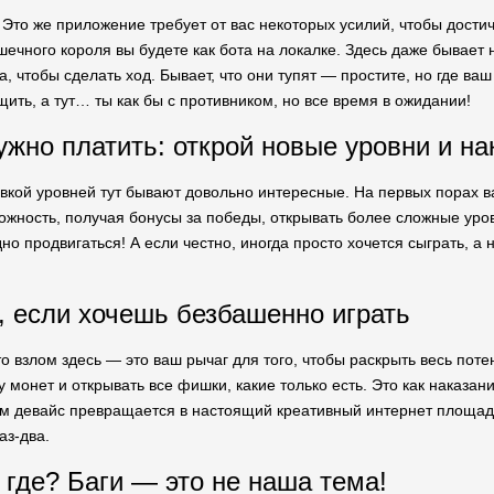
! Это же приложение требует от вас некоторых усилий, чтобы дости
ечного короля вы будете как бота на локалке. Здесь даже бывает 
а, чтобы сделать ход. Бывает, что они тупят — простите, но где ва
ить, а тут… ты как бы с противником, но все время в ожидании!
ужно платить: открой новые уровни и н
вкой уровней тут бывают довольно интересные. На первых порах ва
можность, получая бонусы за победы, открывать более сложные уро
но продвигаться! А если честно, иногда просто хочется сыграть, а 
, если хочешь безбашенно играть
то взлом здесь — это ваш рычаг для того, чтобы раскрыть весь пот
у монет и открывать все фишки, какие только есть. Это как наказан
м девайс превращается в настоящий креативный интернет площад
аз-два.
 где? Баги — это не наша тема!