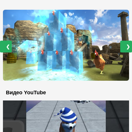
❮
❯
Видео YouTube