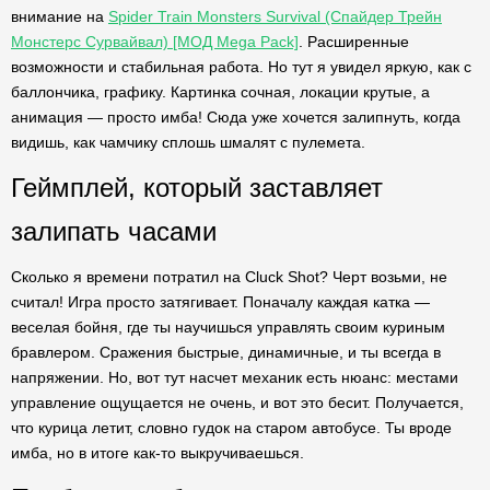
внимание на
Spider Train Monsters Survival (Спайдер Трейн
Монстерс Сурвайвал) [МОД Mega Pack]
. Расширенные
возможности и стабильная работа. Но тут я увидел яркую, как с
баллончика, графику. Картинка сочная, локации крутые, а
анимация — просто имба! Сюда уже хочется залипнуть, когда
видишь, как чамчику сплошь шмалят с пулемета.
Геймплей, который заставляет
залипать часами
Сколько я времени потратил на Cluck Shot? Черт возьми, не
считал! Игра просто затягивает. Поначалу каждая катка —
веселая бойня, где ты научишься управлять своим куриным
бравлером. Сражения быстрые, динамичные, и ты всегда в
напряжении. Но, вот тут насчет механик есть нюанс: местами
управление ощущается не очень, и вот это бесит. Получается,
что курица летит, словно гудок на старом автобусе. Ты вроде
имба, но в итоге как-то выкручиваешься.