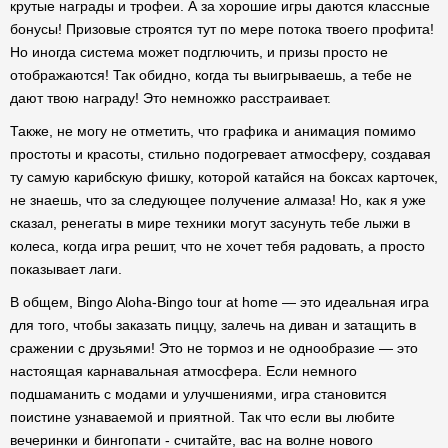
крутые награды и трофеи. А за хорошие игры даются классные
бонусы! Призовые строятся тут по мере потока твоего профита!
Но иногда система может подглючить, и призы просто не
отображаются! Так обидно, когда ты выигрываешь, а тебе не
дают твою награду! Это немножко расстраивает.
Также, не могу не отметить, что графика и анимация помимо
простоты и красоты, стильно подогревает атмосферу, создавая
ту самую карибскую фишку, которой катайся на боксах карточек,
не знаешь, что за следующее получение алмаза! Но, как я уже
сказал, ренегаты в мире техники могут засунуть тебе лыжи в
колеса, когда игра решит, что не хочет тебя радовать, а просто
показывает лаги.
В общем, Bingo Aloha-Bingo tour at home — это идеальная игра
для того, чтобы заказать пиццу, залечь на диван и затащить в
сражении с друзьями! Это не тормоз и не однообразие — это
настоящая карнавальная атмосфера. Если немного
подшаманить с модами и улучшениями, игра становится
поистине узнаваемой и приятной. Так что если вы любите
вечеринки и бингопати - считайте, вас на волне нового