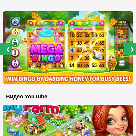
❮
❯
Видео YouTube