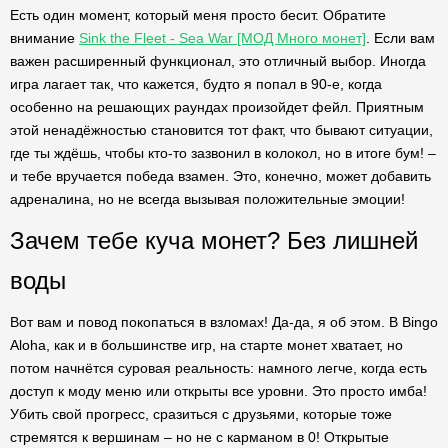
Есть один момент, который меня просто бесит. Обратите
внимание
Sink the Fleet - Sea War [МОД Много монет]
. Если вам
важен расширенный функционал, это отличный выбор. Иногда
игра лагает так, что кажется, будто я попал в 90-е, когда
особенно на решающих раундах произойдет фейл. Приятным
этой ненадёжностью становится тот факт, что бывают ситуации,
где ты ждёшь, чтобы кто-то зазвонил в колокол, но в итоге бум! –
и тебе вручается победа взамен. Это, конечно, может добавить
адреналина, но не всегда вызывая положительные эмоции!
Зачем тебе куча монет? Без лишней
воды
Вот вам и повод покопаться в взломах! Да-да, я об этом. В Bingo
Aloha, как и в большинстве игр, на старте монет хватает, но
потом начнётся суровая реальность: намного легче, когда есть
доступ к моду меню или открыты все уровни. Это просто имба!
Убить свой прогресс, сразиться с друзьями, которые тоже
стремятся к вершинам – но не с карманом в 0! Открытые